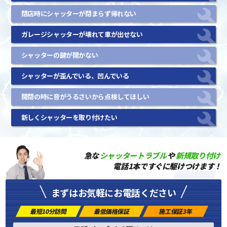
閉店時にシャッターが閉まらず帰れない
ガレージシャッターが壊れて車が出せない
シャッターの鍵が開かない
シャッターが歪んでいる、凹んでいる
開閉の時に音がうるさいから点検してほしい
新しくシャッターを取り付けたい
急な
シャッタートラブル
や
新規取り付け
電話1本ですぐに駆けつけます！
まずはお気軽にお電話ください
最短10分訪問
最低価格保証
施工保証3年