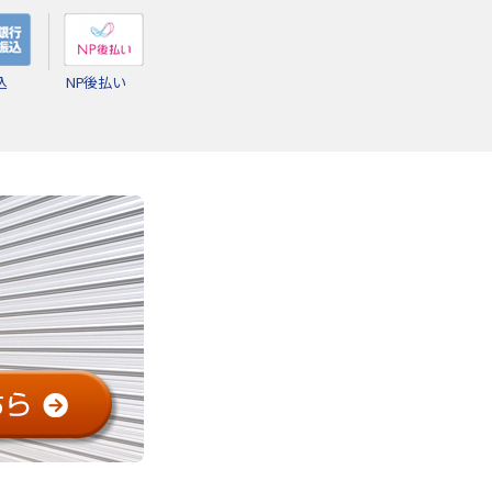
込
NP後払い