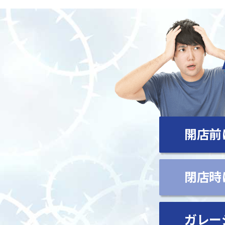
開店前
閉店時
ガレー