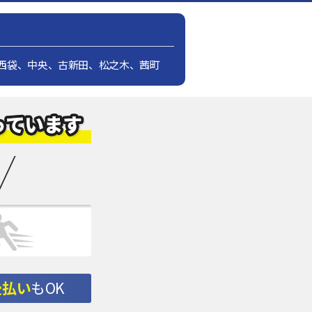
西袋、中央、古新田、松之木、茜町
後払い
もOK