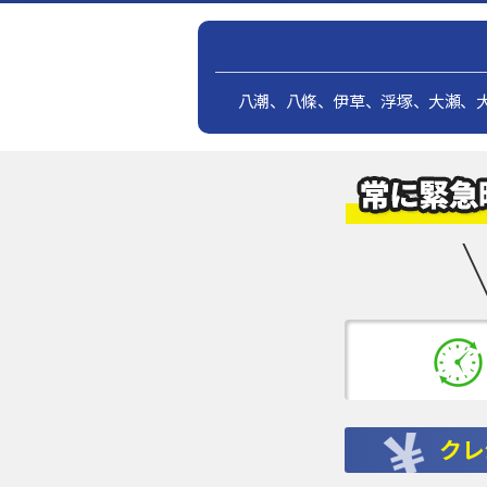
八潮、八條、伊草、浮塚、大瀬、
クレ