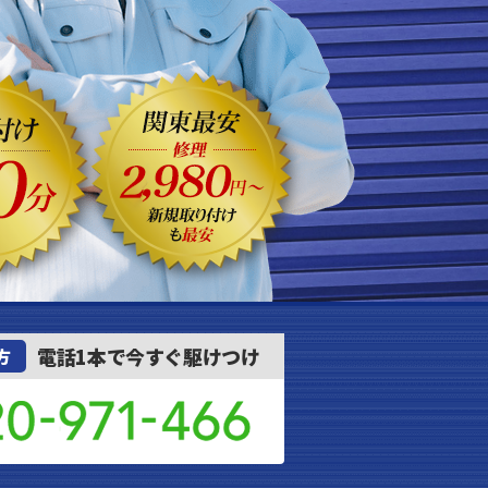
電話1本で今すぐ駆けつけ
方