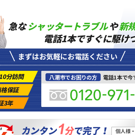
急な
シャッタートラブル
や
新
電話1本ですぐに駆け
まずはお気軽にお電話ください
10分訪問
八潮市でお困りの方
電話1本で今
価格保証
証3年