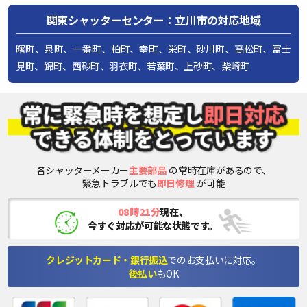
関東シャッターセンター：立川市の対応地域
曙町、泉町、一番町、柏町、幸町、栄町、砂川町、高松町、富士
見町、錦町、西砂町、羽衣町、若葉町、上砂町、柴崎町
各シャッターメーカー
主要部品
の常時在庫があるので、
緊急トラブルでも
即日修理
が可能
08時21分
現在、
今すぐ対応が可能な状態です。
クレジットカード・銀行振込
でのお支払いに対応。
後払い
もOK