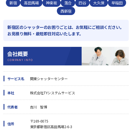
新宿
高田馬場
神楽坂
落合
四谷
大久保
早稲田
西新宿
新宿区のシャッターのお困りごとは、お気軽にご相談ください。
お見積り無料・最短即日対応いたします。
会社概要
COMPANY INFO
サービス名
関東シャッターセンター
本社
株式会社TYシステムサービス
代表者
吉川 智博
〒169-0075
住所
東京都新宿区高田馬場2-6-3