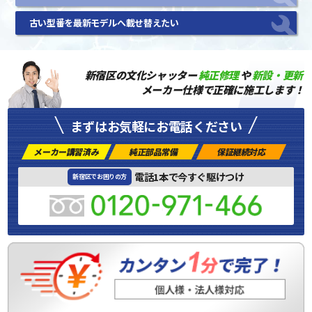
古い型番を最新モデルへ載せ替えたい
新宿区の文化シャッター
純正修理
や
新設・更新
メーカー仕様で正確に施工します！
まずはお気軽にお電話ください
メーカー講習済み
純正部品常備
保証継続対応
電話1本で今すぐ駆けつけ
新宿区でお困りの方