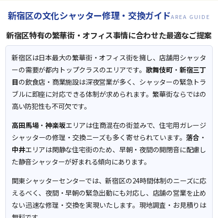
新宿区の文化シャッター修理・交換ガイド
AREA GUIDE
新宿区特有の繁華街・オフィス事情に合わせた最適なご提案
新宿区は日本最大の繁華街・オフィス街を擁し、店舗用シャッタ
ーの需要が都内トップクラスのエリアです。
歌舞伎町
・
新宿三丁
目
の飲食店・商業施設は深夜営業が多く、シャッターの緊急トラ
ブルに即座に対応できる体制が求められます。繁華街ならではの
高い防犯性も不可欠です。
高田馬場
・
神楽坂
エリアは住商混在の街並みで、住宅用ガレージ
シャッターの修理・交換ニーズも多く寄せられています。
落合
・
中井
エリアは閑静な住宅街のため、早朝・夜間の開閉音に配慮し
た静音シャッターが好まれる傾向にあります。
関東シャッターセンターでは、新宿区の24時間体制のニーズに応
えるべく、夜間・早朝の緊急出動にも対応し、店舗の営業を止め
ない迅速な修理・交換を実現いたします。現地調査・お見積りは
無料です。