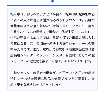
策
松戸市は、都心へのアクセスが良く、
松戸
や
新松戸
を中心
に多くの人々が暮らす活気あるベッドタウンです。
八柱
や
常盤平
のような落ち着いた住宅街も多く、ファミリー層か
ら長くお住まいの世帯まで幅広い世代が生活しています。
住宅が密集するエリアでは、早朝・深夜の車庫の出し入れ
で気になる「音」の問題を解決する静音シャッターへの交
換が人気です。また、駅周辺の商店街や商業施設における
店舗用シャッターのメンテナンスや、台風対策としての窓
シャッターの電動化も数多くご依頼いただいております。
三和シャッターの認定技術者が、松戸市のそれぞれの地域
特性に合わせた最適な製品と修理プランをご提案し、安
心・安全な暮らしをサポートします。