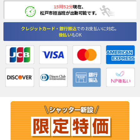
15時52分
現在、
松戸市担当班が出動可能です。
クレジットカード・銀行振込
でのお支払いに対応。
後払い
もOK