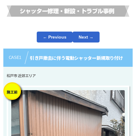
← Previous
Next →
引き戸撤去に伴う電動シャッター新規取り付け
CASE
1
松戸市 近郊エリア
施工前