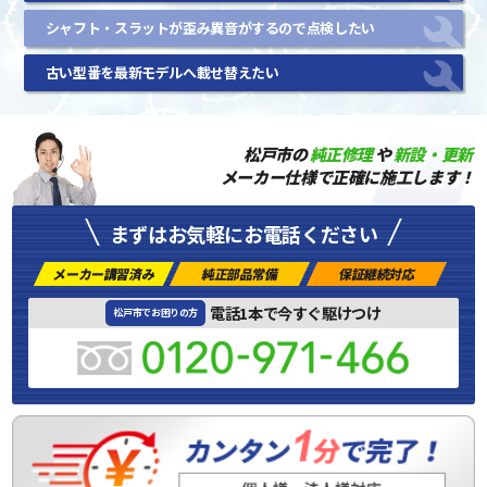
シャフト・スラットが歪み異音がするので点検したい
古い型番を最新モデルへ載せ替えたい
松戸市の
純正修理
や
新設・更新
メーカー仕様で正確に施工します！
まずはお気軽にお電話ください
メーカー講習済み
純正部品常備
保証継続対応
電話1本で今すぐ駆けつけ
松戸市でお困りの方