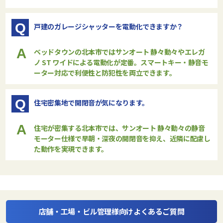
Q
戸建のガレージシャッターを電動化できますか？
A
ベッドタウンの北本市では
サンオート 静々動々
や
エレガ
ノ ST ワイド
による電動化が定番。スマートキー・静音モ
ーター対応で利便性と防犯性を両立できます。
Q
住宅密集地で開閉音が気になります。
A
住宅が密集する北本市では、
サンオート 静々動々
の静音
モーター仕様で早朝・深夜の開閉音を抑え、近隣に配慮し
た動作を実現できます。
店舗・工場・ビル管理様向けよくあるご質問