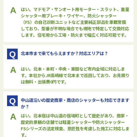
A
はい。マドモア・サンオート用モーター・スラット、重量
シャッター用ブレーキ・ワイヤー、防火シャッター
（FS）の自己診断ユニットなど主要純正部品を車載常備
しており、型番が不明な場合でも現地で特定して交換対応
します。住宅用から工場・防火まで幅広く対応可能です。
Q
北本市まで来てもらえますか？対応エリアは？
A
はい。北本・本町・中央・東間など市内全域に対応しま
す。本社からJR高崎線で北本まで巡回しており、お見積り
は無料・出張費0円です。
Q
中山道沿いの歴史商家・商店のシャッターも対応できます
か？
A
はい。北本宿は中山道の宿場町として歴史があり、商家・
歴史的景観の店舗では
軽量シャッター
や
防火シャッター
FSシリーズ
の法定検査、意匠性を考慮した施工に対応しま
す。