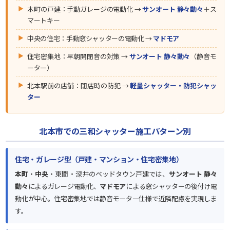
本町の戸建：手動ガレージの電動化 →
サンオート 静々動々
＋ス
マートキー
中央の住宅：手動窓シャッターの電動化 →
マドモア
住宅密集地：早朝開閉音の対策 →
サンオート 静々動々
（静音モ
ーター）
北本駅前の店舗：閉店時の防犯 →
軽量シャッター・防犯シャッ
ター
北本市での三和シャッター施工パターン別
住宅・ガレージ型（戸建・マンション・住宅密集地）
本町
・
中央
・東間・深井のベッドタウン戸建では、
サンオート 静々
動々
によるガレージ電動化、
マドモア
による窓シャッターの後付け電
動化が中心。住宅密集地では静音モーター仕様で近隣配慮を実現しま
す。