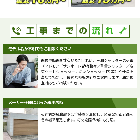
モデル名が不明でもご相談ください
画像や動画を共有いただければ、三和シャッターの型番
（マドモア／サンオート 静々動々／重量シャッター／高
速シートシャッター／防火シャッター FS 等）や仕様を
当社で特定し、最適な修理方針をご案内します。法定検
査対応もご相談ください。
メーカー仕様に沿った現地診断
技術者が駆動部や安全装置を点検し、必要な純正部品を
その場で確定します。防火設備点検にも対応。