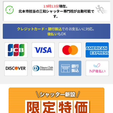
19時13分
現在、
北本市担当の三和シャッター専門班が出動可能で
す。
クレジットカード・銀行振込
でのお支払いに対応。
後払い
もOK