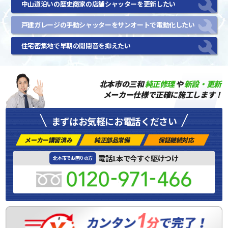
中山道沿いの歴史商家の店舗シャッターを更新したい
戸建ガレージの手動シャッターをサンオートで電動化したい
住宅密集地で早朝の開閉音を抑えたい
北本市の三和
純正修理
や
新設・更新
メーカー仕様で正確に施工します！
まずはお気軽にお電話ください
メーカー講習済み
純正部品常備
保証継続対応
電話1本で今すぐ駆けつけ
北本市でお困りの方