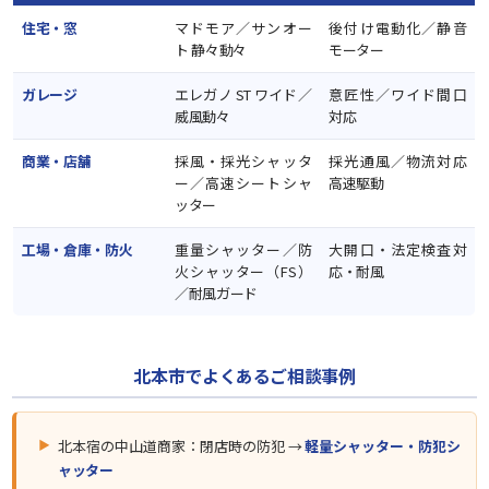
住宅・窓
マドモア／サンオー
後付け電動化／静音
ト 静々動々
モーター
ガレージ
エレガノ ST ワイド／
意匠性／ワイド間口
威風動々
対応
商業・店舗
採風・採光シャッタ
採光通風／物流対応
ー／高速シートシャ
高速駆動
ッター
工場・倉庫・防火
重量シャッター／防
大開口・法定検査対
火シャッター（FS）
応・耐風
／耐風ガード
北本市でよくあるご相談事例
北本宿の中山道商家：閉店時の防犯 →
軽量シャッター・防犯シ
ャッター