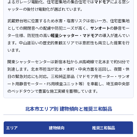
よるガレージ電動化、住宅密集地の集合住宅では
マドモア
による窓シ
ャッターの後付け電動化が選ばれています。
武蔵野台地に位置するため水害・塩害リスクは低い一方、住宅密集地
としての開閉音への配慮や防犯ニーズが高く、
サンオート
の静音モー
ター仕様、防犯性の高い
軽量シャッター
・
マドモア
の導入が進んでい
ます。中山道沿いの歴史的景観エリアでは意匠性も両立した提案を行
います。
関東シャッターセンターは新宿本社からJR高崎線で北本まで約50分で
到達します。北本市担当が北本・本町・中央方面を巡回し、夜間・休
日の緊急対応にも対応。三和純正部品（マドモア用モーター・サンオ
ート用静音モーター・FS用検査ユニット等）を車載し、埼玉県中央部
のベッドタウンで豊富な施工実績を蓄積しています。
北本市エリア別 建物傾向と推奨三和製品
エリア
建物傾向
推奨三和製品