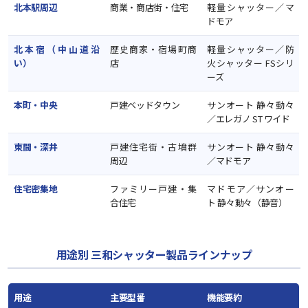
北本駅周辺
商業・商店街・住宅
軽量シャッター／マ
ドモア
北本宿（中山道沿
歴史商家・宿場町商
軽量シャッター／防
い）
店
火シャッター FSシリ
ーズ
本町・中央
戸建ベッドタウン
サンオート 静々動々
／エレガノ ST ワイド
東間・深井
戸建住宅街・古墳群
サンオート 静々動々
周辺
／マドモア
住宅密集地
ファミリー戸建・集
マドモア／サンオー
合住宅
ト 静々動々（静音）
用途別 三和シャッター製品ラインナップ
用途
主要型番
機能要約