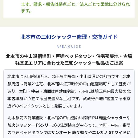
ます。請求・報告は拠点ごと／法人ごとで柔軟に分けられ
ます。
北本市の三和シャッター修理・交換ガイド
AREA GUIDE
北本市の中山道宿場町・戸建ベッドタウン・住宅密集地・古墳
群歴史エリアに合わせた三和シャッター製品のご提案
北本市は人口約6.6万人、埼玉県中央部・中山道沿いの都市です。
北本
駅周辺は商業と住宅、
北本宿
は江戸時代の中山道宿場町として歴史が
あり、
本町
・
中央
・
東間
は戸建住宅街、市内には埼玉県内最大級の
北
本古墳群
が点在する歴史豊かな土地です。武蔵野台地に位置する東京
近郊のベッドタウンとして発展しています。
北本駅前の商業施設・北本宿の中山道沿い商家では
軽量シャッター
や
防火シャッター FSシリーズ
の法定検査が中心です。本町・中央・東間
の戸建ベッドタウンでは
サンオート 静々動々
や
エレガノ ST ワイド
に