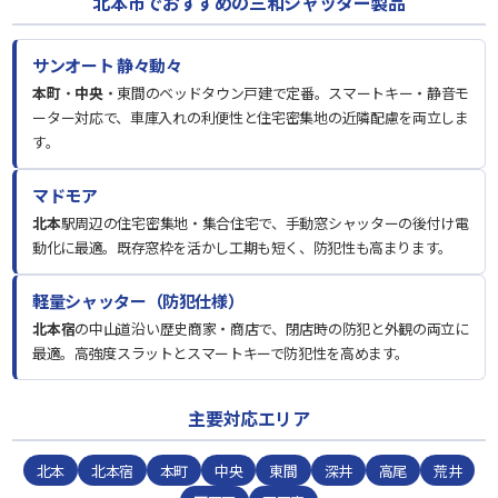
北本市でおすすめの三和シャッター製品
サンオート 静々動々
本町
・
中央
・東間のベッドタウン戸建で定番。スマートキー・静音モ
ーター対応で、車庫入れの利便性と住宅密集地の近隣配慮を両立しま
す。
マドモア
北本
駅周辺の住宅密集地・集合住宅で、手動窓シャッターの後付け電
動化に最適。既存窓枠を活かし工期も短く、防犯性も高まります。
軽量シャッター（防犯仕様）
北本宿
の中山道沿い歴史商家・商店で、閉店時の防犯と外観の両立に
最適。高強度スラットとスマートキーで防犯性を高めます。
主要対応エリア
北本
北本宿
本町
中央
東間
深井
高尾
荒井