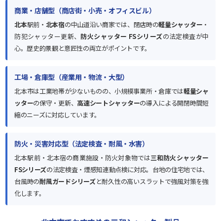
商業・店舗型（商店街・小売・オフィスビル）
北本
駅前・
北本宿
の中山道沿い商家では、閉店時の
軽量シャッター
・
防犯シャッター更新、
防火シャッター FSシリーズ
の法定検査が中
心。歴史的景観と意匠性の両立がポイントです。
工場・倉庫型（産業用・物流・大型）
北本市は工業地帯が少ないものの、小規模事業所・倉庫では
軽量シャ
ッター
の保守・更新、
高速シートシャッター
の導入による開閉時間短
縮のニーズに対応しています。
防火・災害対応型（法定検査・耐風・水害）
北本駅前・北本宿の商業施設・防火対象物では
三和防火シャッター
FSシリーズ
の法定検査・煙感知連動点検に対応。台地の住宅地では、
台風時の
耐風ガードシリーズ
と耐久性の高いスラットで強風対策を強
化します。