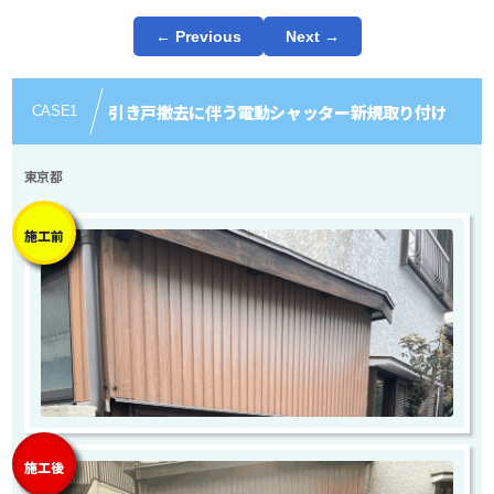
← Previous
Next →
引き戸撤去に伴う電動シャッター新規取り付け
CASE
1
東京都
施工前
施工後