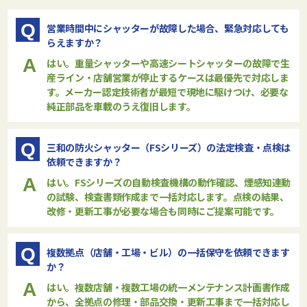
Q
営業時間中にシャッターが故障した場合、緊急対応しても
らえますか？
A
はい。重量シャッターや高速シートシャッターの故障で生
産ライン・店舗営業が停止するケースは最優先で対応しま
す。メーカー認定技術者が最短で現地に駆けつけ、必要な
純正部品を車載のうえ復旧します。
Q
三和の防火シャッター（FSシリーズ）の法定検査・点検は
依頼できますか？
A
はい。FSシリーズの自動検査機構の動作確認、煙感知連動
の試験、検査書類作成まで一括対応します。点検の結果、
改修・更新工事が必要な場合も同時にご提案可能です。
Q
複数拠点（店舗・工場・ビル）の一括保守を依頼できます
か？
A
はい。複数店舗・複数工場の統一メンテナンス計画書作成
から、全拠点の修理・部品交換・更新工事まで一括対応し