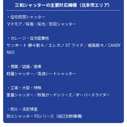
三和シャッターの主要対応機種（北本市エリア）
・住宅用窓シャッター
マドモア／採風・採光／防犯シャッター
・ガレージ・住宅密集地
サンオート 静々動々／エレガノ ST ワイド／威風動々／CANDY
NEO
・商業／店舗／倉庫
軽量シャッター／高速シートシャッター
・工場・大型・特殊
重量シャッター／耐風ガードシリーズ／オーバースライダー
・防火・法定検査
防火シャッター FSシリーズ（自己診断機構）