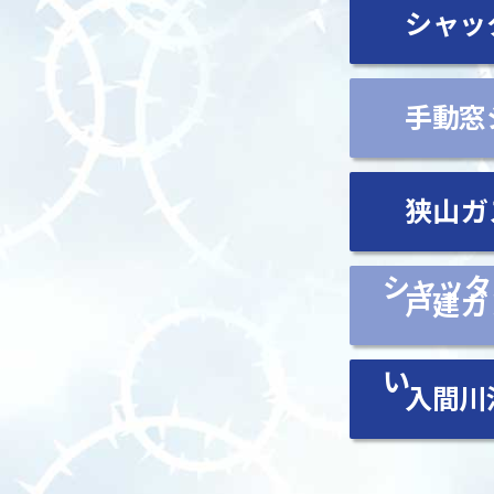
シャッ
手動窓
狭山ガ
シャッタ
戸建ガ
い
入間川