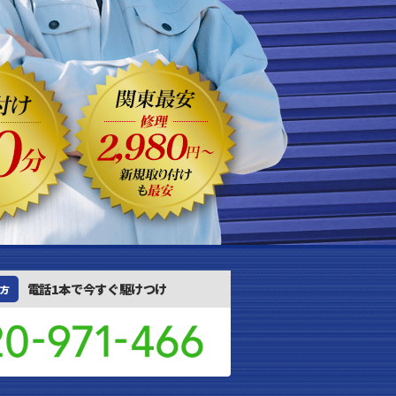
電話1本で今すぐ駆けつけ
方