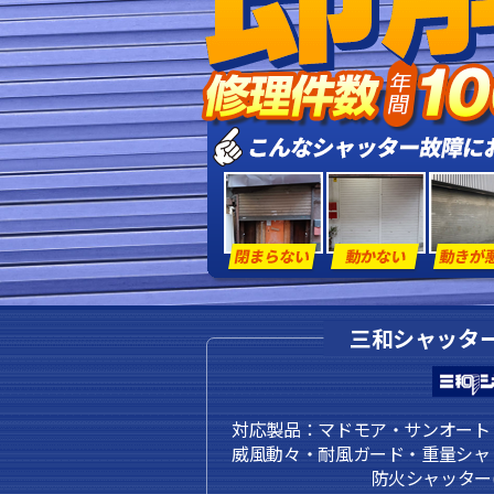
三和シャッタ
対応製品：マドモア・サンオート 
威風動々・耐風ガード・重量シャ
防火シャッター(