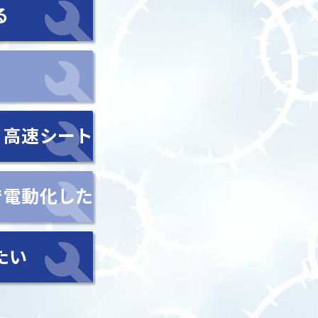
る
・高速シート
で電動化した
たい