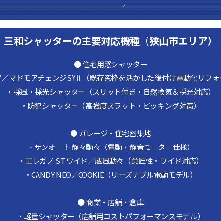
三和シャッターの主要対応機種（狭山市エリア）
● 住宅用窓シャッター
ア／マドモアチェンジSYⅡ（既存窓枠を活かした後付け電動化リフォ
・採風・採光シャッター（スリット付き・自然換気＆採光対応）
・防犯シャッター（高強度スラット・ピッキング対策）
● ガレージ・住宅密集地
・サンオート 静々動々（電動・静音モーター仕様）
・エレガノ ST ワイド／威風動々（意匠性・ワイド対応）
・CANDY NEO／COOKIE（リーズナブル電動モデル）
● 商業・店舗・倉庫
・軽量シャッター（店舗用コストパフォーマンスモデル）