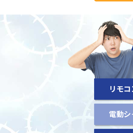
リモコ
電動シ