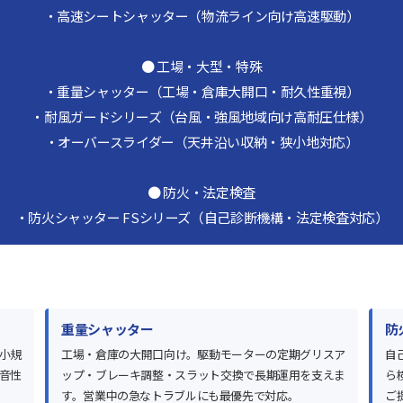
・高速シートシャッター（物流ライン向け高速駆動）
● 工場・大型・特殊
・重量シャッター（工場・倉庫大開口・耐久性重視）
・耐風ガードシリーズ（台風・強風地域向け高耐圧仕様）
・オーバースライダー（天井沿い収納・狭小地対応）
● 防火・法定検査
・防火シャッター FSシリーズ（自己診断機構・法定検査対応）
重量シャッター
防
小規
工場・倉庫の大開口向け。駆動モーターの定期グリスア
自
音性
ップ・ブレーキ調整・スラット交換で長期運用を支えま
ら
す。営業中の急なトラブルにも最優先で対応。
ご