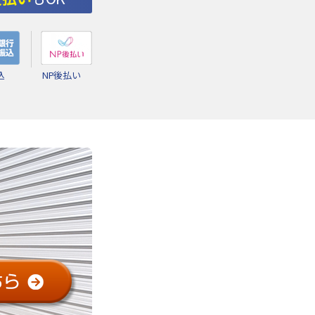
込
NP後払い