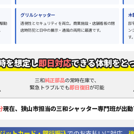
グリルシャッター
木
駆動
透視性とセキュリティを両立。商業施設・店舗看板の閉
邸
。
店時防犯と日中の展示・通風の両用に最適です。
ン
す
三和
純正部品
の常時在庫で、
緊急トラブルでも
即日復旧
が可能
分
現在、
狭山市担当の三和シャッター専門班が出動
ジットカード・銀行振込
でのお支払いに対応。