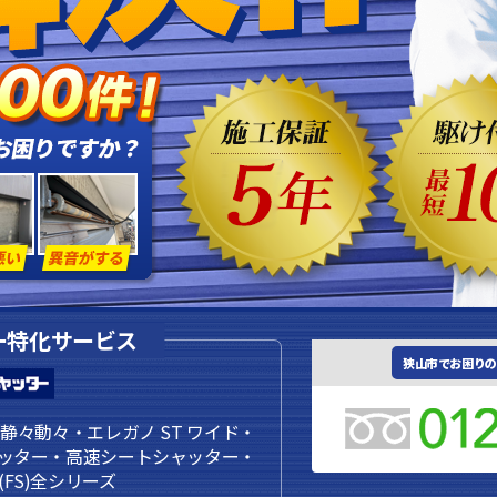
ー特化サービス
狭山市でお困りの
静々動々・エレガノ ST ワイド・
ッター・高速シートシャッター・
FS)全シリーズ