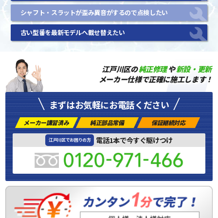
シャフト・スラットが歪み異音がするので点検したい
古い型番を最新モデルへ載せ替えたい
江戸川区の
純正修理
や
新設・更新
メーカー仕様で正確に施工します！
まずはお気軽にお電話ください
メーカー講習済み
純正部品常備
保証継続対応
電話1本で今すぐ駆けつけ
江戸川区でお困りの方