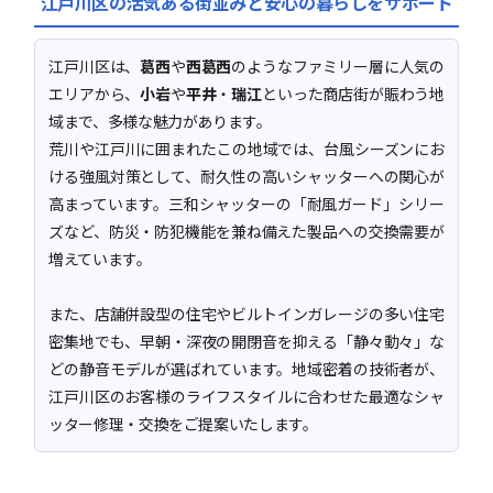
江戸川区の活気ある街並みと安心の暮らしをサポート
江戸川区は、
葛西
や
西葛西
のようなファミリー層に人気の
エリアから、
小岩
や
平井
・
瑞江
といった商店街が賑わう地
域まで、多様な魅力があります。
荒川や江戸川に囲まれたこの地域では、台風シーズンにお
ける強風対策として、耐久性の高いシャッターへの関心が
高まっています。三和シャッターの「耐風ガード」シリー
ズなど、防災・防犯機能を兼ね備えた製品への交換需要が
増えています。
また、店舗併設型の住宅やビルトインガレージの多い住宅
密集地でも、早朝・深夜の開閉音を抑える「静々動々」な
どの静音モデルが選ばれています。地域密着の技術者が、
江戸川区のお客様のライフスタイルに合わせた最適なシャ
ッター修理・交換をご提案いたします。