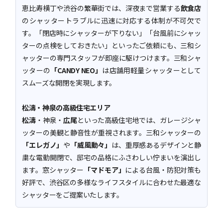
恵比寿横丁や渋谷の繁華街では、深夜まで営業する
飲食店
のシャッタートラブルに迅速に対応する体制が不可欠で
す。「閉店時にシャッターが下りない」「台風前にシャッ
ターの点検をしておきたい」といったご依頼にも、三和シ
ャッターの専門スタッフが即座に駆けつけます。三和シャ
ッターの
「CANDY NEO」
は店舗用軽量シャッターとして
スムーズな開閉を実現します。
松濤・神泉の高級住宅エリア
松濤
・神泉・
広尾
といった高級住宅地では、ガレージシャ
ッターの美観と静音性が重視されます。三和シャッターの
「エレガノ」
や
「威風動々」
は、重厚感あるデザインと静
粛な電動開閉で、邸宅の品格にふさわしい佇まいを演出し
ます。窓シャッター
「マドモア」
による台風・防犯対策も
好評で、渋谷区の多様なライフスタイルに合わせた最適な
シャッターをご提案いたします。