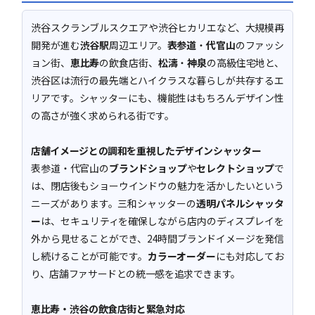
渋谷スクランブルスクエアや渋谷ヒカリエなど、大規模再
開発が進む
渋谷駅
周辺エリア。
表参道
・
代官山
のファッシ
ョン街、
恵比寿
の飲食店街、
松濤
・
神泉
の高級住宅地と、
渋谷区は流行の最先端とハイクラスな暮らしが共存するエ
リアです。シャッターにも、機能性はもちろんデザイン性
の高さが強く求められる街です。
店舗イメージとの調和を重視したデザインシャッター
表参道・代官山の
ブランドショップ
や
セレクトショップ
で
は、閉店後もショーウインドウの魅力を活かしたいという
ニーズがあります。三和シャッターの
透明パネルシャッタ
ー
は、セキュリティを確保しながら店内のディスプレイを
外から見せることができ、24時間ブランドイメージを発信
し続けることが可能です。
カラーオーダー
にも対応してお
り、店舗ファサードとの統一感を追求できます。
恵比寿・渋谷の飲食店街と緊急対応