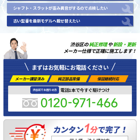
シャフト・スラットが歪み異音がするので点検したい
古い型番を最新モデルへ載せ替えたい
渋谷区の
純正修理
や
新設・更新
メーカー仕様で正確に施工します！
まずはお気軽にお電話ください
メーカー講習済み
純正部品常備
保証継続対応
電話1本で今すぐ駆けつけ
渋谷区でお困りの方