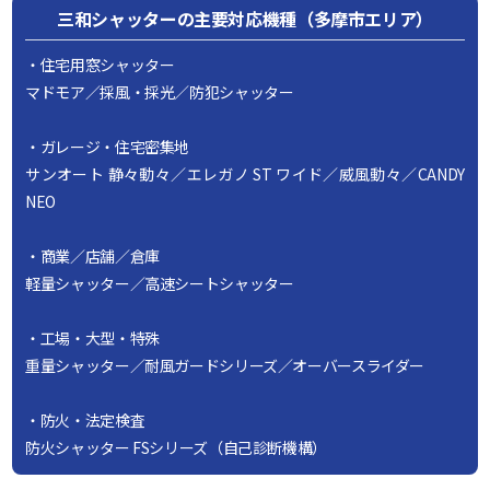
三和シャッターの主要対応機種（多摩市エリア）
・住宅用窓シャッター
マドモア／採風・採光／防犯シャッター
・ガレージ・住宅密集地
サンオート 静々動々／エレガノ ST ワイド／威風動々／CANDY
NEO
・商業／店舗／倉庫
軽量シャッター／高速シートシャッター
・工場・大型・特殊
重量シャッター／耐風ガードシリーズ／オーバースライダー
・防火・法定検査
防火シャッター FSシリーズ（自己診断機構）