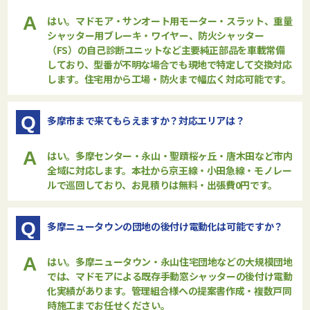
A
はい。マドモア・サンオート用モーター・スラット、重量
シャッター用ブレーキ・ワイヤー、防火シャッター
（FS）の自己診断ユニットなど主要純正部品を車載常備
しており、型番が不明な場合でも現地で特定して交換対応
します。住宅用から工場・防火まで幅広く対応可能です。
Q
多摩市まで来てもらえますか？対応エリアは？
A
はい。多摩センター・永山・聖蹟桜ヶ丘・唐木田など市内
全域に対応します。本社から京王線・小田急線・モノレー
ルで巡回しており、お見積りは無料・出張費0円です。
Q
多摩ニュータウンの団地の後付け電動化は可能ですか？
A
はい。多摩ニュータウン・永山住宅団地などの大規模団地
では、
マドモア
による既存手動窓シャッターの後付け電動
化実績があります。管理組合様への提案書作成・複数戸同
時施工までお任せください。