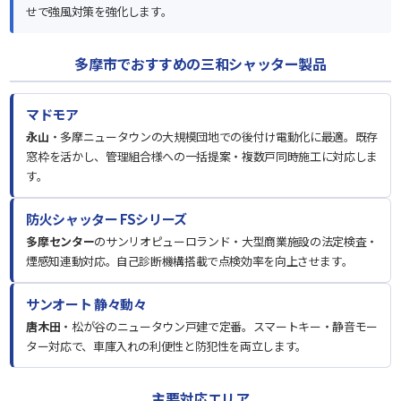
せで強風対策を強化します。
多摩市でおすすめの三和シャッター製品
マドモア
永山
・多摩ニュータウンの大規模団地での後付け電動化に最適。既存
窓枠を活かし、管理組合様への一括提案・複数戸同時施工に対応しま
す。
防火シャッター FSシリーズ
多摩センター
のサンリオピューロランド・大型商業施設の法定検査・
煙感知連動対応。自己診断機構搭載で点検効率を向上させます。
サンオート 静々動々
唐木田
・松が谷のニュータウン戸建で定番。スマートキー・静音モー
ター対応で、車庫入れの利便性と防犯性を両立します。
主要対応エリア