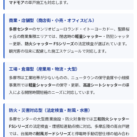
マドモア
の単戸施工も対応します。
商業・店舗型（商店街・小売・オフィスビル）
多摩センター
のサンリオピューロランド・イトーヨーカドー、聖蹟桜
ヶ丘の商業集積エリアでは、閉店時の
軽量シャッター
・防犯シャッタ
ー更新、
防火シャッター FSシリーズ
の法定検査が選ばれています。
観光客の往来に配慮した施工スケジュールで対応します。
工場・倉庫型（産業用・物流・大型）
多摩市は工業地帯が少ないものの、ニュータウンの保守倉庫や小規模
事業所では
軽量シャッター
の保守・更新、
高速シートシャッター
の導
入による開閉時間短縮のニーズに対応しています。
防火・災害対応型（法定検査・耐風・水害）
多摩センターの大型商業施設・防火対象物では
三和防火シャッター
FSシリーズ
の法定検査・煙感知連動点検に対応。多摩丘陵の高台戸建
では、台風時の
耐風ガードシリーズ
と停電時手動切替仕様の組み合わ