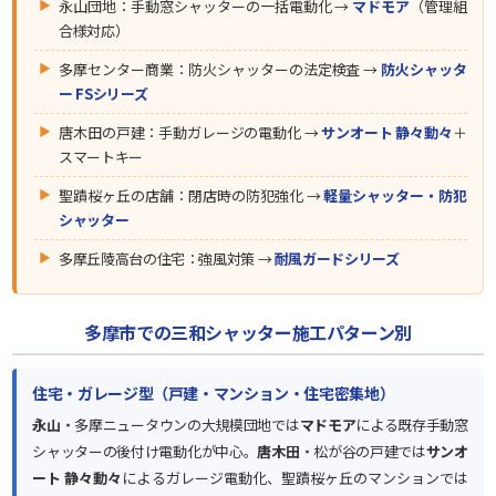
永山団地：手動窓シャッターの一括電動化 →
マドモア
（管理組
合様対応）
多摩センター商業：防火シャッターの法定検査 →
防火シャッタ
ー FSシリーズ
唐木田の戸建：手動ガレージの電動化 →
サンオート 静々動々
＋
スマートキー
聖蹟桜ヶ丘の店舗：閉店時の防犯強化 →
軽量シャッター・防犯
シャッター
多摩丘陵高台の住宅：強風対策 →
耐風ガードシリーズ
多摩市での三和シャッター施工パターン別
住宅・ガレージ型（戸建・マンション・住宅密集地）
永山
・多摩ニュータウンの大規模団地では
マドモア
による既存手動窓
シャッターの後付け電動化が中心。
唐木田
・松が谷の戸建では
サンオ
ート 静々動々
によるガレージ電動化、聖蹟桜ヶ丘のマンションでは