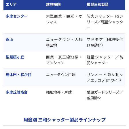
エリア
建物傾向
推奨三和製品
多摩センター
大型商業・観光・オ
防火シャッター FSシ
フィス
リーズ／軽量シャッタ
ー
永山
ニュータウン・大規
マドモア（団地後付
模団地
け電動化）
聖蹟桜ヶ丘
商業・京王線沿線・
軽量シャッター／防
マンション
犯シャッター
唐木田・松が谷
ニュータウン戸建
サンオート 静々動々
／エレガノ ST ワイド
多摩丘陵高台
強風地帯・戸建
耐風ガードシリーズ／
威風動々
用途別 三和シャッター製品ラインナップ