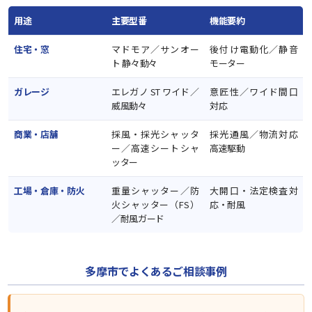
用途
主要型番
機能要約
住宅・窓
マドモア／サンオー
後付け電動化／静音
ト 静々動々
モーター
ガレージ
エレガノ ST ワイド／
意匠性／ワイド間口
威風動々
対応
商業・店舗
採風・採光シャッタ
採光通風／物流対応
ー／高速シートシャ
高速駆動
ッター
工場・倉庫・防火
重量シャッター／防
大開口・法定検査対
火シャッター（FS）
応・耐風
／耐風ガード
多摩市でよくあるご相談事例