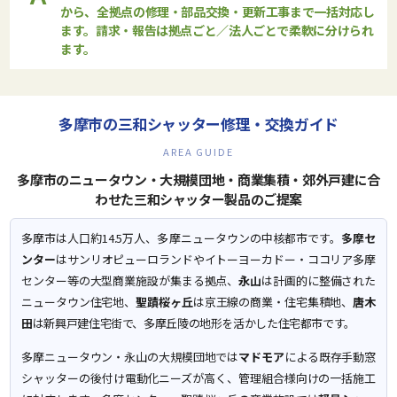
から、全拠点の修理・部品交換・更新工事まで一括対応し
ます。請求・報告は拠点ごと／法人ごとで柔軟に分けられ
ます。
多摩市の三和シャッター修理・交換ガイド
AREA GUIDE
多摩市のニュータウン・大規模団地・商業集積・郊外戸建に合
わせた三和シャッター製品のご提案
多摩市は人口約14.5万人、多摩ニュータウンの中核都市です。
多摩セ
ンター
はサンリオピューロランドやイトーヨーカドー・ココリア多摩
センター等の大型商業施設が集まる拠点、
永山
は計画的に整備された
ニュータウン住宅地、
聖蹟桜ヶ丘
は京王線の商業・住宅集積地、
唐木
田
は新興戸建住宅街で、多摩丘陵の地形を活かした住宅都市です。
多摩ニュータウン・永山の大規模団地では
マドモア
による既存手動窓
シャッターの後付け電動化ニーズが高く、管理組合様向けの一括施工