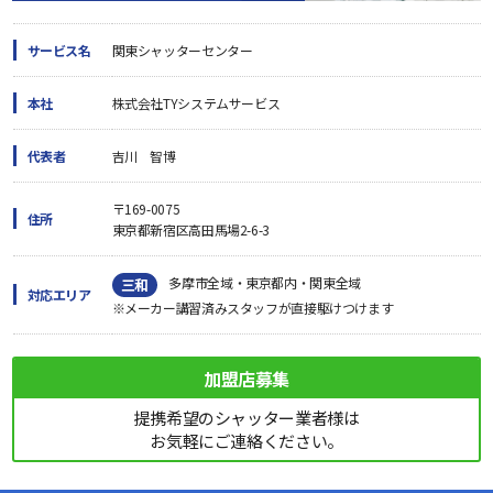
サービス名
関東シャッターセンター
本社
株式会社TYシステムサービス
代表者
吉川 智博
〒169-0075
住所
東京都新宿区高田馬場2-6-3
多摩市全域・東京都内・関東全域
三和
対応エリア
※メーカー講習済みスタッフが直接駆けつけます
加盟店募集
提携希望のシャッター業者様は
お気軽にご連絡ください。