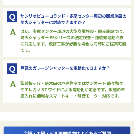
Q
サンリオピューロランド・多摩センター周辺の商業施設の
防火シャッターは対応できますか？
A
はい。多摩センター周辺の大型商業施設・観光施設では、
防火シャッター FSシリーズ
の法定検査・煙感知連動点検
に対応します。改修工事が必要な場合も同時にご提案可能
です。
Q
戸建のガレージシャッターを電動化できますか？
A
聖蹟桜ヶ丘・唐木田の戸建住宅では
サンオート 静々動々
や
エレガノ ST ワイド
による電動化が定番です。坂道の車
庫入れに便利なスマートキー・静音モーター対応です。
店舗・工場・ビル管理様向けよくあるご質問