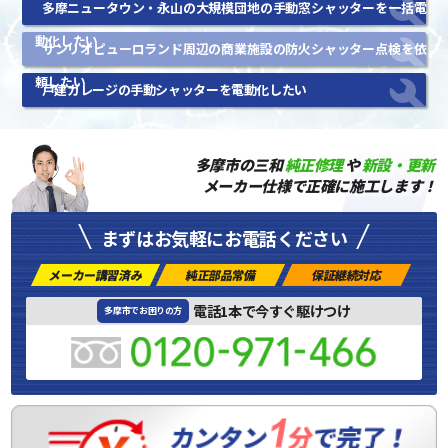
多摩ニュータウン・永山の大規模団地の手動窓シャッターを一括電
動化したい
サンリオピューロランド周辺の商業施設の防火シャッター点検を依
頼したい
戸建ガレージの手動シャッターを電動化したい
多摩市の三和
純正修理
や
新設・更新
メーカー仕様で正確に施工します！
まずはお気軽にお電話ください
メーカー講習済み
純正部品常備
保証継続対応
電話1本で今すぐ駆けつけ
多摩市でお困りの方