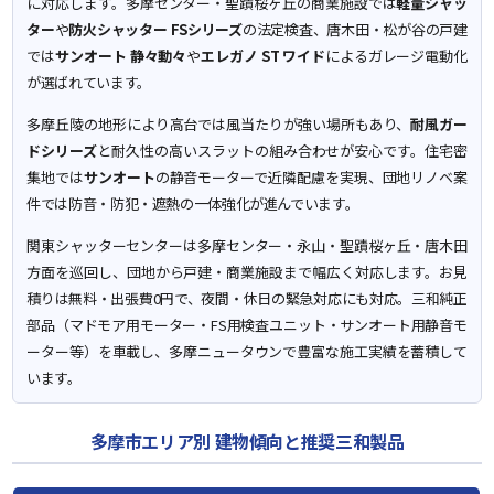
に対応します。多摩センター・聖蹟桜ヶ丘の商業施設では
軽量シャッ
ター
や
防火シャッター FSシリーズ
の法定検査、唐木田・松が谷の戸建
では
サンオート 静々動々
や
エレガノ ST ワイド
によるガレージ電動化
が選ばれています。
多摩丘陵の地形により高台では風当たりが強い場所もあり、
耐風ガー
ドシリーズ
と耐久性の高いスラットの組み合わせが安心です。住宅密
集地では
サンオート
の静音モーターで近隣配慮を実現、団地リノベ案
件では防音・防犯・遮熱の一体強化が進んでいます。
関東シャッターセンターは多摩センター・永山・聖蹟桜ヶ丘・唐木田
方面を巡回し、団地から戸建・商業施設まで幅広く対応します。お見
積りは無料・出張費0円で、夜間・休日の緊急対応にも対応。三和純正
部品（マドモア用モーター・FS用検査ユニット・サンオート用静音モ
ーター等）を車載し、多摩ニュータウンで豊富な施工実績を蓄積して
います。
多摩市エリア別 建物傾向と推奨三和製品