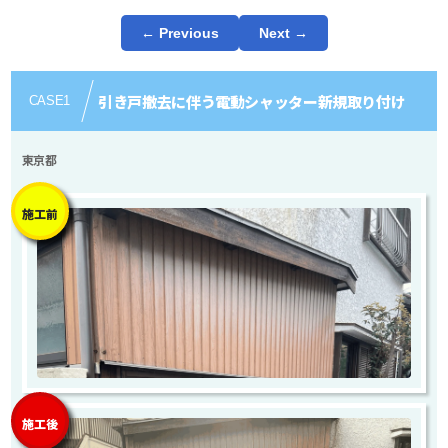
← Previous
Next →
引き戸撤去に伴う電動シャッター新規取り付け
CASE
1
東京都
施工前
施工後