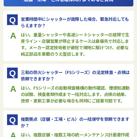
Q
営業時間中にシャッターが故障した場合、緊急対応しても
らえますか？
A
はい。重量シャッターや高速シートシャッターの故障で生
産ライン・店舗営業が停止するケースは最優先で対応しま
す。メーカー認定技術者が最短で現地に駆けつけ、必要な
純正部品を車載のうえ復旧します。
Q
三和の防火シャッター（FSシリーズ）の法定検査・点検は
依頼できますか？
A
はい。FSシリーズの自動検査機構の動作確認、煙感知連動
の試験、検査書類作成まで一括対応します。点検の結果、
改修・更新工事が必要な場合も同時にご提案可能です。
Q
複数拠点（店舗・工場・ビル）の一括保守を依頼できます
か？
A
はい。複数店舗・複数工場の統一メンテナンス計画書作成