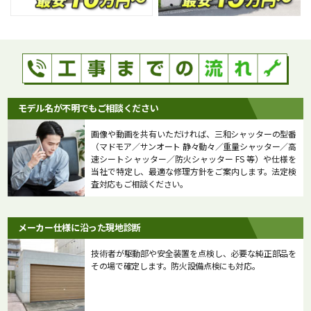
モデル名が不明でもご相談ください
画像や動画を共有いただければ、三和シャッターの型番
（マドモア／サンオート 静々動々／重量シャッター／高
速シートシャッター／防火シャッター FS 等）や仕様を
当社で特定し、最適な修理方針をご案内します。法定検
査対応もご相談ください。
メーカー仕様に沿った現地診断
技術者が駆動部や安全装置を点検し、必要な純正部品を
その場で確定します。防火設備点検にも対応。