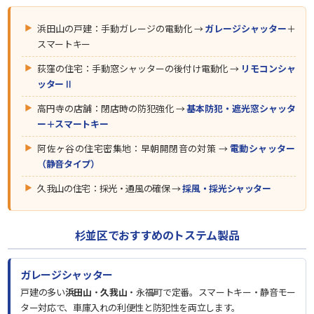
浜田山の戸建：手動ガレージの電動化 →
ガレージシャッター
＋
スマートキー
荻窪の住宅：手動窓シャッターの後付け電動化 →
リモコンシャ
ッターⅡ
高円寺の店舗：閉店時の防犯強化 →
基本防犯・遮光窓シャッタ
ー＋スマートキー
阿佐ヶ谷の住宅密集地：早朝開閉音の対策 →
電動シャッター
（静音タイプ）
久我山の住宅：採光・通風の確保 →
採風・採光シャッター
杉並区でおすすめのトステム製品
ガレージシャッター
戸建の多い
浜田山
・
久我山
・永福町で定番。スマートキー・静音モー
ター対応で、車庫入れの利便性と防犯性を両立します。