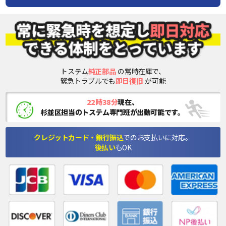
トステム
純正部品
の常時在庫で、
緊急トラブルでも
即日復旧
が可能
22時38分
現在、
杉並区担当のトステム専門班が出動可能です。
クレジットカード・銀行振込
でのお支払いに対応。
後払い
もOK