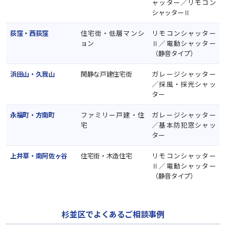
ャッター／リモコン
シャッターⅡ
荻窪・西荻窪
住宅街・低層マンシ
リモコンシャッター
ョン
Ⅱ／電動シャッター
（静音タイプ）
浜田山・久我山
閑静な戸建住宅街
ガレージシャッター
／採風・採光シャッ
ター
永福町・方南町
ファミリー戸建・住
ガレージシャッター
宅
／基本防犯窓シャッ
ター
上井草・南阿佐ヶ谷
住宅街・木造住宅
リモコンシャッター
Ⅱ／電動シャッター
（静音タイプ）
杉並区でよくあるご相談事例