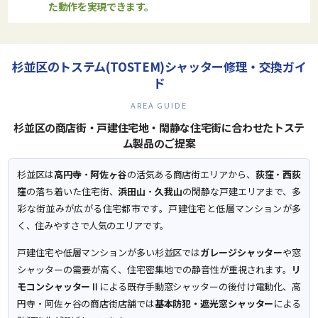
た動作を実現できます。
杉並区のトステム(TOSTEM)シャッター修理・交換ガイ
ド
AREA GUIDE
杉並区の商店街・戸建住宅地・閑静な住宅街に合わせたトステ
ム製品のご提案
杉並区は
高円寺
・
阿佐ヶ谷
の活気ある商店街エリアから、
荻窪
・
西荻
窪
の落ち着いた住宅街、
浜田山
・
久我山
の閑静な戸建エリアまで、多
彩な街並みが広がる住宅都市です。戸建住宅と低層マンションが多
く、住みやすさで人気のエリアです。
戸建住宅や低層マンションが多い杉並区では
ガレージシャッター
や窓
シャッターの需要が高く、住宅密集地での静音性が重視されます。
リ
モコンシャッターⅡ
による既存手動窓シャッターの後付け電動化、高
円寺・阿佐ヶ谷の商店街店舗では
基本防犯・遮光窓シャッター
による