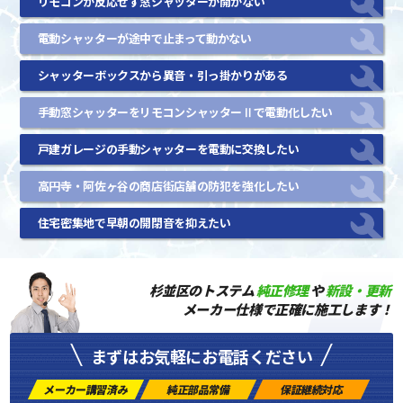
リモコンが反応せず窓シャッターが開かない
電動シャッターが途中で止まって動かない
シャッターボックスから異音・引っ掛かりがある
手動窓シャッターをリモコンシャッターⅡで電動化したい
戸建ガレージの手動シャッターを電動に交換したい
高円寺・阿佐ヶ谷の商店街店舗の防犯を強化したい
住宅密集地で早朝の開閉音を抑えたい
杉並区のトステム
純正修理
や
新設・更新
メーカー仕様で正確に施工します！
まずはお気軽にお電話ください
メーカー講習済み
純正部品常備
保証継続対応