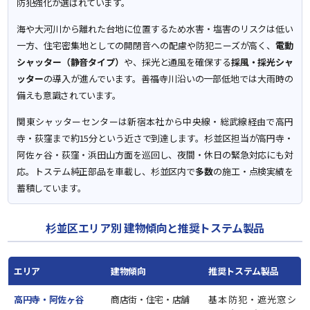
防犯強化が選ばれています。
海や大河川から離れた台地に位置するため水害・塩害のリスクは低い
一方、住宅密集地としての開閉音への配慮や防犯ニーズが高く、
電動
シャッター（静音タイプ）
や、採光と通風を確保する
採風・採光シャ
ッター
の導入が進んでいます。善福寺川沿いの一部低地では大雨時の
備えも意識されています。
関東シャッターセンターは新宿本社から中央線・総武線経由で高円
寺・荻窪まで約15分という近さで到達します。杉並区担当が高円寺・
阿佐ヶ谷・荻窪・浜田山方面を巡回し、夜間・休日の緊急対応にも対
応。トステム純正部品を車載し、杉並区内で
多数
の施工・点検実績を
蓄積しています。
杉並区エリア別 建物傾向と推奨トステム製品
エリア
建物傾向
推奨トステム製品
高円寺・阿佐ヶ谷
商店街・住宅・店舗
基本防犯・遮光窓シ