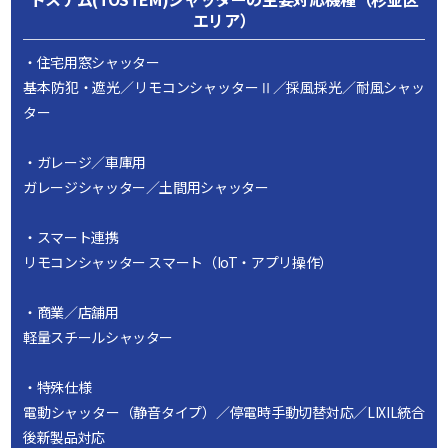
エリア）
・住宅用窓シャッター
基本防犯・遮光／リモコンシャッターⅡ／採風採光／耐風シャッ
ター
・ガレージ／車庫用
ガレージシャッター／土間用シャッター
・スマート連携
リモコンシャッター スマート（IoT・アプリ操作）
・商業／店舗用
軽量スチールシャッター
・特殊仕様
電動シャッター（静音タイプ）／停電時手動切替対応／LIXIL統合
後新製品対応