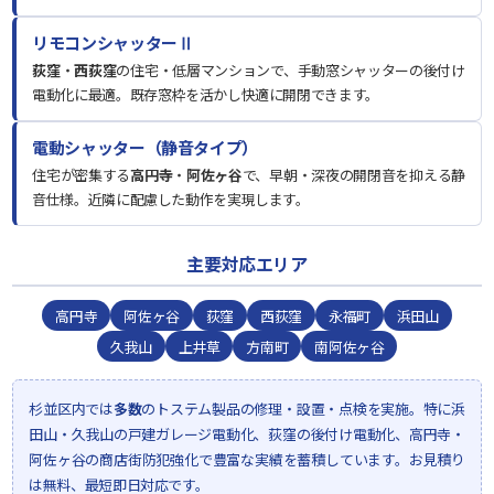
リモコンシャッターⅡ
荻窪
・
西荻窪
の住宅・低層マンションで、手動窓シャッターの後付け
電動化に最適。既存窓枠を活かし快適に開閉できます。
電動シャッター（静音タイプ）
住宅が密集する
高円寺
・
阿佐ヶ谷
で、早朝・深夜の開閉音を抑える静
音仕様。近隣に配慮した動作を実現します。
主要対応エリア
高円寺
阿佐ヶ谷
荻窪
西荻窪
永福町
浜田山
久我山
上井草
方南町
南阿佐ヶ谷
杉並区内では
多数
のトステム製品の修理・設置・点検を実施。特に浜
田山・久我山の戸建ガレージ電動化、荻窪の後付け電動化、高円寺・
阿佐ヶ谷の商店街防犯強化で豊富な実績を蓄積しています。お見積り
は無料、最短即日対応です。