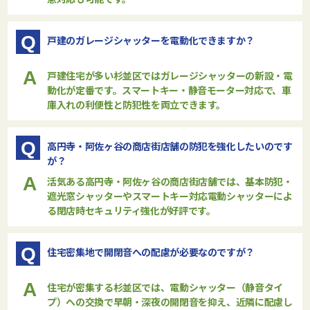
Q
戸建のガレージシャッターを電動化できますか？
A
戸建住宅が多い杉並区では
ガレージシャッター
の新設・電
動化が定番です。スマートキー・静音モーター対応で、車
庫入れの利便性と防犯性を両立できます。
Q
高円寺・阿佐ヶ谷の商店街店舗の防犯を強化したいのです
が？
A
活気ある高円寺・阿佐ヶ谷の商店街店舗では、
基本防犯・
遮光窓シャッター
やスマートキー対応電動シャッターによ
る閉店時セキュリティ強化が好評です。
Q
住宅密集地で開閉音への配慮が必要なのですが？
A
住宅が密集する杉並区では、
電動シャッター（静音タイ
プ）
への交換で早朝・深夜の開閉音を抑え、近隣に配慮し