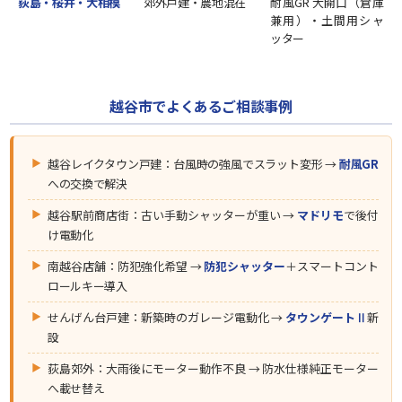
荻島・桜井・大相模
郊外戸建・農地混在
耐風GR 大開口（倉庫
兼用）・土間用シャ
ッター
越谷市でよくあるご相談事例
越谷レイクタウン戸建：台風時の強風でスラット変形 →
耐風GR
への交換で解決
越谷駅前商店街：古い手動シャッターが重い →
マドリモ
で後付
け電動化
南越谷店舗：防犯強化希望 →
防犯シャッター
＋スマートコント
ロールキー導入
せんげん台戸建：新築時のガレージ電動化 →
タウンゲートⅡ
新
設
荻島郊外：大雨後にモーター動作不良 → 防水仕様純正モーター
へ載せ替え