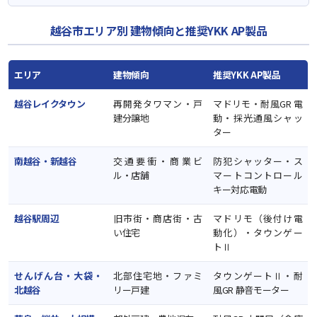
越谷市エリア別 建物傾向と推奨YKK AP製品
エリア
建物傾向
推奨YKK AP製品
越谷レイクタウン
再開発タワマン・戸
マドリモ・耐風GR 電
建分譲地
動・採光通風シャッ
ター
南越谷・新越谷
交通要衝・商業ビ
防犯シャッター・ス
ル・店舗
マートコントロール
キー対応電動
越谷駅周辺
旧市街・商店街・古
マドリモ（後付け電
い住宅
動化）・タウンゲー
トⅡ
せんげん台・大袋・
北部住宅地・ファミ
タウンゲートⅡ・耐
北越谷
リー戸建
風GR 静音モーター