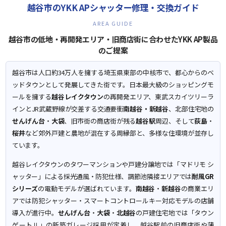
越谷市のYKK APシャッター修理・交換ガイド
AREA GUIDE
越谷市の低地・再開発エリア・旧商店街に合わせたYKK AP製品
のご提案
越谷市は人口約34万人を擁する埼玉県東部の中核市で、都心からのベ
ッドタウンとして発展してきた街です。日本最大級のショッピングモ
ールを擁する
越谷レイクタウン
の再開発エリア、東武スカイツリーラ
インとJR武蔵野線が交差する交通要衝
南越谷・新越谷
、北部住宅地の
せんげん台
・
大袋
、旧市街の商店街が残る
越谷駅
周辺、そして
荻島
・
桜井
など郊外戸建と農地が混在する周縁部と、多様な住環境が並存し
ています。
越谷レイクタウンのタワーマンションや戸建分譲地では「マドリモ シ
ャッター」による採光通風・防犯仕様、調節池隣接エリアでは
耐風GR
シリーズ
の電動モデルが選ばれています。
南越谷
・
新越谷
の商業エリ
アでは防犯シャッター・スマートコントロールキー対応モデルの店舗
導入が進行中。
せんげん台
・
大袋
・
北越谷
の戸建住宅地では「タウン
ゲートⅡ」の新築ガレージ採用が定着し、越谷駅前の旧商店街や蒲