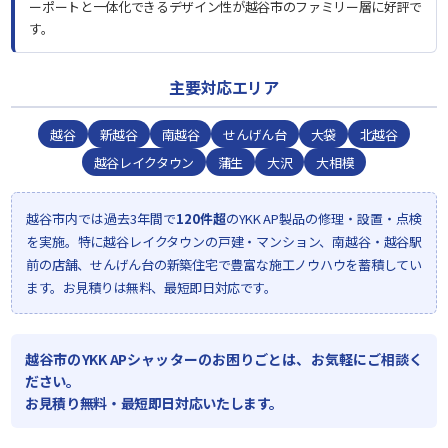
ーポートと一体化できるデザイン性が越谷市のファミリー層に好評で
す。
主要対応エリア
越谷
新越谷
南越谷
せんげん台
大袋
北越谷
越谷レイクタウン
蒲生
大沢
大相模
越谷市内では過去3年間で
120件超
のYKK AP製品の修理・設置・点検
を実施。特に越谷レイクタウンの戸建・マンション、南越谷・越谷駅
前の店舗、せんげん台の新築住宅で豊富な施工ノウハウを蓄積してい
ます。お見積りは無料、最短即日対応です。
越谷市のYKK APシャッターのお困りごとは、お気軽にご相談く
ださい。
お見積り無料・最短即日対応いたします。