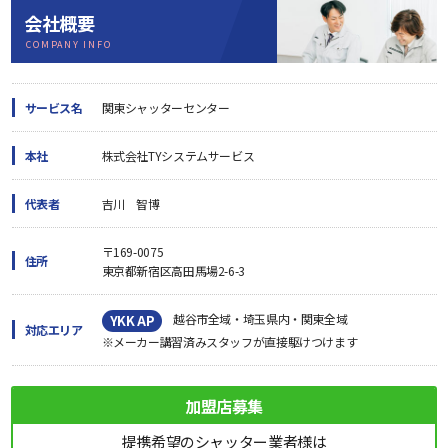
会社概要
COMPANY INFO
サービス名
関東シャッターセンター
本社
株式会社TYシステムサービス
代表者
吉川 智博
〒169-0075
住所
東京都新宿区高田馬場2-6-3
越谷市全域・埼玉県内・関東全域
YKK AP
対応エリア
※メーカー講習済みスタッフが直接駆けつけます
加盟店募集
提携希望のシャッター業者様は