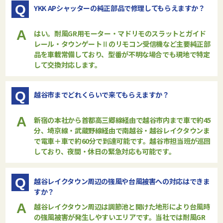
Q
YKK APシャッターの純正部品で修理してもらえますか？
A
はい。耐風GR用モーター・マドリモのスラットとガイド
レール・タウンゲートⅡのリモコン受信機など主要純正部
品を車載常備しており、型番が不明な場合でも現地で特定
して交換対応します。
Q
越谷市までどれくらいで来てもらえますか？
A
新宿の本社から首都高三郷線経由で越谷市内まで車で約45
分、埼京線・武蔵野線経由で南越谷・越谷レイクタウンま
で電車＋車で約60分で到達可能です。越谷市担当班が巡回
しており、夜間・休日の緊急対応も可能です。
Q
越谷レイクタウン周辺の強風や台風被害への対応はできま
すか？
A
越谷レイクタウン周辺は調節池と開けた地形により台風時
の強風被害が発生しやすいエリアです。当社では耐風GR