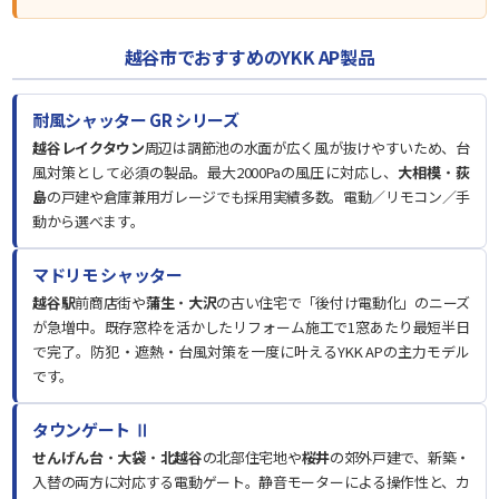
越谷市でおすすめのYKK AP製品
耐風シャッター GR シリーズ
越谷レイクタウン
周辺は調節池の水面が広く風が抜けやすいため、台
風対策として必須の製品。最大2000Paの風圧に対応し、
大相模
・
荻
島
の戸建や倉庫兼用ガレージでも採用実績多数。電動／リモコン／手
動から選べます。
マドリモ シャッター
越谷駅
前商店街や
蒲生
・
大沢
の古い住宅で「後付け電動化」のニーズ
が急増中。既存窓枠を活かしたリフォーム施工で1窓あたり最短半日
で完了。防犯・遮熱・台風対策を一度に叶えるYKK APの主力モデル
です。
タウンゲート Ⅱ
せんげん台
・
大袋
・
北越谷
の北部住宅地や
桜井
の郊外戸建で、新築・
入替の両方に対応する電動ゲート。静音モーターによる操作性と、カ