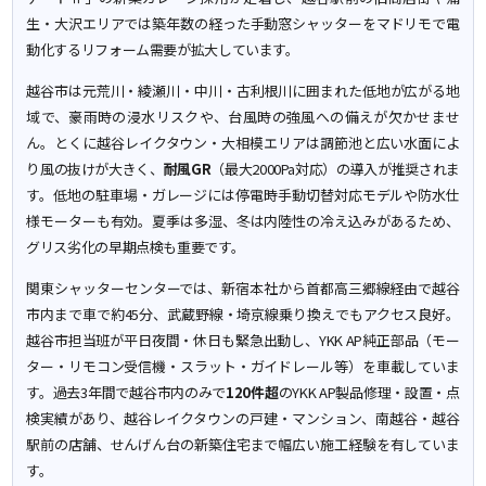
生・大沢エリアでは築年数の経った手動窓シャッターをマドリモで電
動化するリフォーム需要が拡大しています。
越谷市は元荒川・綾瀬川・中川・古利根川に囲まれた低地が広がる地
域で、豪雨時の浸水リスクや、台風時の強風への備えが欠かせませ
ん。とくに越谷レイクタウン・大相模エリアは調節池と広い水面によ
り風の抜けが大きく、
耐風GR
（最大2000Pa対応）の導入が推奨されま
す。低地の駐車場・ガレージには停電時手動切替対応モデルや防水仕
様モーターも有効。夏季は多湿、冬は内陸性の冷え込みがあるため、
グリス劣化の早期点検も重要です。
関東シャッターセンターでは、新宿本社から首都高三郷線経由で越谷
市内まで車で約45分、武蔵野線・埼京線乗り換えでもアクセス良好。
越谷市担当班が平日夜間・休日も緊急出動し、YKK AP純正部品（モー
ター・リモコン受信機・スラット・ガイドレール等）を車載していま
す。過去3年間で越谷市内のみで
120件超
のYKK AP製品修理・設置・点
検実績があり、越谷レイクタウンの戸建・マンション、南越谷・越谷
駅前の店舗、せんげん台の新築住宅まで幅広い施工経験を有していま
す。