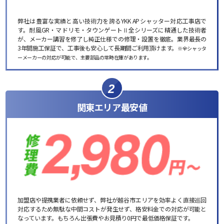
弊社は豊富な実績と高い技術力を誇るYKK APシャッター対応工事店で
す。耐風GR・マドリモ・タウンゲートⅡ全シリーズに精通した技術者
が、メーカー講習を修了し純正仕様での修理・設置を徹底。業界最長の
3年間施工保証で、工事後も安心して長期間ご利用頂けます。
※全シャッタ
ーメーカーの対応が可能で、主要部品の常時在庫があります。
2
関東エリア最安値
加盟店や提携業者に依頼せず、弊社が越谷市エリアを効率よく直接巡回
対応するため無駄な中間コストが発生せず、格安料金での対応が可能と
なっています。もちろん出張費やお見積り0円で最低価格保証です。