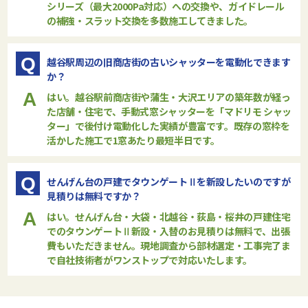
シリーズ（最大2000Pa対応）への交換や、ガイドレール
の補強・スラット交換を多数施工してきました。
Q
越谷駅周辺の旧商店街の古いシャッターを電動化できます
か？
A
はい。越谷駅前商店街や蒲生・大沢エリアの築年数が経っ
た店舗・住宅で、手動式窓シャッターを「マドリモ シャッ
ター」で後付け電動化した実績が豊富です。既存の窓枠を
活かした施工で1窓あたり最短半日です。
Q
せんげん台の戸建でタウンゲートⅡを新設したいのですが
見積りは無料ですか？
A
はい。せんげん台・大袋・北越谷・荻島・桜井の戸建住宅
でのタウンゲートⅡ新設・入替のお見積りは無料で、出張
費もいただきません。現地調査から部材選定・工事完了ま
で自社技術者がワンストップで対応いたします。