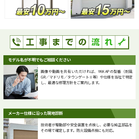
モデル名が不明でもご相談ください
画像や動画を共有いただければ、YKK APの型番（耐風
GR／マドリモ／タウンゲートⅡ等）や仕様を当社で特定
し、最適な修理方針をご案内します。
メーカー仕様に沿った現地診断
技術者が駆動部や安全装置を点検し、必要な純正部品を
その場で確定します。防火設備点検にも対応。