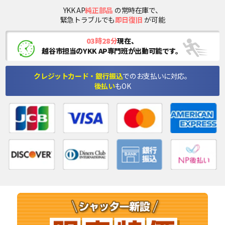
YKK AP
純正部品
の常時在庫で、
緊急トラブルでも
即日復旧
が可能
03時28分
現在、
越谷市担当のYKK AP専門班が出動可能です。
クレジットカード・銀行振込
でのお支払いに対応。
後払い
もOK