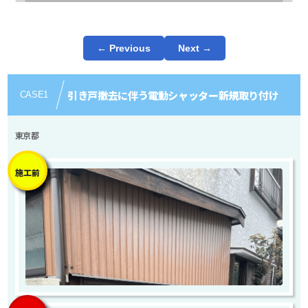
← Previous
Next →
引き戸撤去に伴う電動シャッター新規取り付け
CASE
1
東京都
施工前