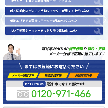
タウンゲートⅡの自動開閉がエラーで止まる
越谷駅前商店街の古い手動シャッターが重くて上がらない
低地エリアで大雨後にモーターが動かなくなった
古い手動窓シャッターをマドリモで電動化したい
越谷市のYKK AP
純正修理
や
新設・更新
メーカー仕様で正確に施工します！
まずはお気軽にお電話ください
メーカー講習済み
純正部品常備
保証継続対応
電話1本で今すぐ駆けつけ
越谷市でお困りの方