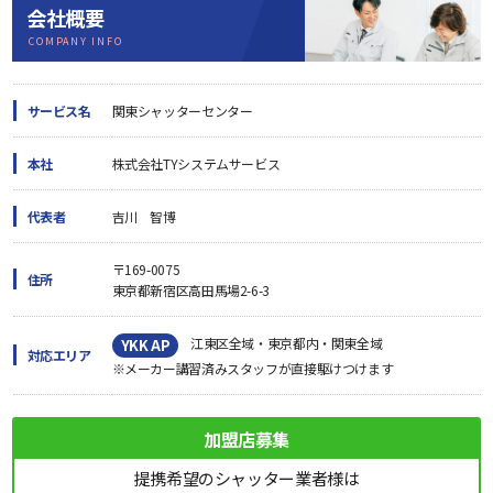
会社概要
COMPANY INFO
サービス名
関東シャッターセンター
本社
株式会社TYシステムサービス
代表者
吉川 智博
〒169-0075
住所
東京都新宿区高田馬場2-6-3
江東区全域・東京都内・関東全域
YKK AP
対応エリア
※メーカー講習済みスタッフが直接駆けつけます
加盟店募集
提携希望のシャッター業者様は