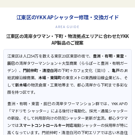
江東区のYKK APシャッター修理・交換ガイド
AREA GUIDE
江東区の湾岸タワマン・下町・物流拠点エリアに合わせたYKK
AP製品のご提案
江東区は人口54万を数える東京23区東部の街で、
豊洲
・
有明
・
東雲
・
辰巳
の湾岸タワーマンション＋大型商業（ららぽーと豊洲・有明ガー
デン）、
門前仲町
・
清澄白河
の下町＋カフェ文化（深川）、
亀戸
のJR
総武線沿線商業、
木場
・
東陽町
の東京メトロ東西線沿線企業ビル、そ
して
新木場
の物流倉庫・工業地帯まで、都心湾岸から下町まで多彩な
顔を持つ区です。
豊洲・有明・東雲・辰巳の湾岸タワーマンション群では、YKK APの
「マドリモ シャッター」による後付け電動化、採光・通風シャッター
の新設、そして共用部向けの防犯シャッター更新が主流。都心タワマ
ンでは
スマートコントロールキー対応
電動シャッターの採用率が特に
高くなっています。門前仲町・清澄白河の下町エリアでは古い木造住