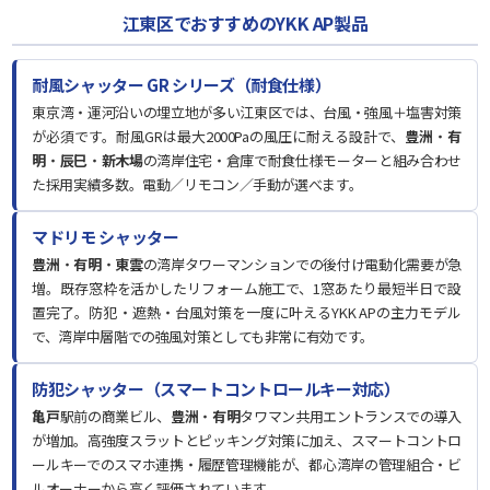
江東区でおすすめのYKK AP製品
耐風シャッター GR シリーズ（耐食仕様）
東京湾・運河沿いの埋立地が多い江東区では、台風・強風＋塩害対策
が必須です。耐風GRは最大2000Paの風圧に耐える設計で、
豊洲
・
有
明
・
辰巳
・
新木場
の湾岸住宅・倉庫で耐食仕様モーターと組み合わせ
た採用実績多数。電動／リモコン／手動が選べます。
マドリモ シャッター
豊洲
・
有明
・
東雲
の湾岸タワーマンションでの後付け電動化需要が急
増。既存窓枠を活かしたリフォーム施工で、1窓あたり最短半日で設
置完了。防犯・遮熱・台風対策を一度に叶えるYKK APの主力モデル
で、湾岸中層階での強風対策としても非常に有効です。
防犯シャッター（スマートコントロールキー対応）
亀戸
駅前の商業ビル、
豊洲
・
有明
タワマン共用エントランスでの導入
が増加。高強度スラットとピッキング対策に加え、スマートコントロ
ールキーでのスマホ連携・履歴管理機能が、都心湾岸の管理組合・ビ
ルオーナーから高く評価されています。