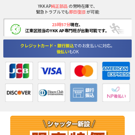
YKK AP
純正部品
の常時在庫で、
緊急トラブルでも
即日復旧
が可能
23時57分
現在、
江東区担当のYKK AP専門班が出動可能です。
クレジットカード・銀行振込
でのお支払いに対応。
後払い
もOK