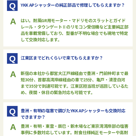
Q
YKK APシャッターの純正部品で修理してもらえますか？
A
はい。耐風GR用モーター・マドリモのスラットとガイド
レール・タウンゲートⅡのリモコン受信機など主要純正部
品を車載常備しており、型番が不明な場合でも現地で特定
して交換対応します。
Q
江東区までどれくらいで来てもらえますか？
A
新宿の本社から都営大江戸線経由で豊洲・門前仲町まで最
短30分、首都高湾岸線経由の車で25分、亀戸・清澄白河
まで35分で到達可能です。江東区担当班が巡回しているた
め、夜間・休日の緊急対応も可能です。
Q
豊洲・有明の塩害で錆びたYKK APシャッターも交換対応
できますか？
A
豊洲・有明・東雲・辰巳・新木場など東京湾湾岸部の塩害
事例に多数対応しています。耐食仕様純正モーターや高耐