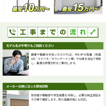
モデル名が不明でもご相談ください
画像や動画を共有いただければ、YKK APの型番（耐風
GR／マドリモ／タウンゲートⅡ等）や仕様を当社で特定
し、最適な修理方針をご案内します。
メーカー仕様に沿った現地診断
技術者が駆動部や安全装置を点検し、必要な純正部品を
その場で確定します。防火設備点検にも対応。