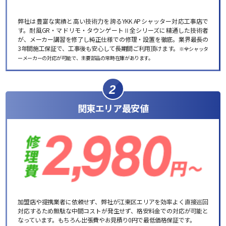
弊社は豊富な実績と高い技術力を誇るYKK APシャッター対応工事店で
す。耐風GR・マドリモ・タウンゲートⅡ全シリーズに精通した技術者
が、メーカー講習を修了し純正仕様での修理・設置を徹底。業界最長の
3年間施工保証で、工事後も安心して長期間ご利用頂けます。
※全シャッタ
ーメーカーの対応が可能で、主要部品の常時在庫があります。
2
関東エリア最安値
加盟店や提携業者に依頼せず、弊社が江東区エリアを効率よく直接巡回
対応するため無駄な中間コストが発生せず、格安料金での対応が可能と
なっています。もちろん出張費やお見積り0円で最低価格保証です。