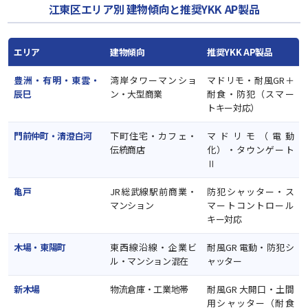
江東区エリア別 建物傾向と推奨YKK AP製品
エリア
建物傾向
推奨YKK AP製品
豊洲・有明・東雲・
湾岸タワーマンショ
マドリモ・耐風GR＋
辰巳
ン・大型商業
耐食・防犯（スマー
トキー対応）
門前仲町・清澄白河
下町住宅・カフェ・
マドリモ（電動
伝統商店
化）・タウンゲート
Ⅱ
亀戸
JR総武線駅前商業・
防犯シャッター・ス
マンション
マートコントロール
キー対応
木場・東陽町
東西線沿線・企業ビ
耐風GR 電動・防犯シ
ル・マンション混在
ャッター
新木場
物流倉庫・工業地帯
耐風GR 大開口・土間
用シャッター（耐食