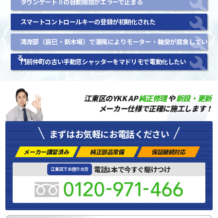
タウンゲートⅡの自動開閉がエラーで止まる
スマートコントロールキーの登録が初期化された
湾岸部（辰巳・新木場）で潮風によりモーター・軸受が腐食してい
る
門前仲町の古い手動窓シャッターをマドリモで電動化したい
江東区のYKK AP
純正修理
や
新設・更新
メーカー仕様で正確に施工します！
まずはお気軽にお電話ください
メーカー講習済み
純正部品常備
保証継続対応
電話1本で今すぐ駆けつけ
江東区でお困りの方