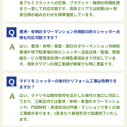
食アルミスラットへの交換、ブラケット・軸受の防錆処理
まで一貫して対応可能です。湾岸エリアでは耐風GR＋耐
食仕様の組み合わせを標準推奨しています。
Q
豊洲・有明のタワーマンション共用部の防火シャッター点
検も対応可能ですか？
A
はい。豊洲・有明・東雲・辰巳のタワーマンション共用駐
車場や地下駐車場の防火シャッター法定点検・整備、管理
組合・ビル管理会社様への報告書提出まで対応していま
す。湾岸タワマンの施工実績が関東でも特に豊富です。
Q
マドリモ シャッターの後付けリフォーム工事は依頼でき
ますか？
A
はい。マドリモは既存窓枠を活かした後付け施工に対応し
ており、江東区内では豊洲・有明・東雲のタワーマンショ
ンや、門前仲町・清澄白河の戸建・マンションで多くの施
工実績があります。1窓あたり最短半日で設置完了いたし
ます。