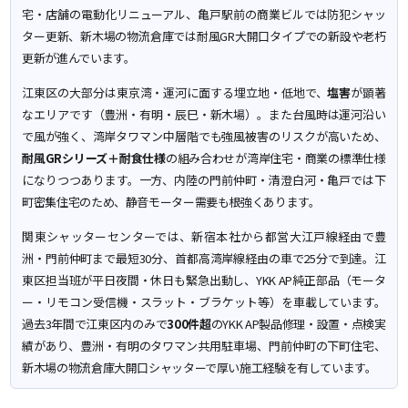
宅・店舗の電動化リニューアル、亀戸駅前の商業ビルでは防犯シャッ
ター更新、新木場の物流倉庫では耐風GR大開口タイプでの新設や老朽
更新が進んでいます。
江東区の大部分は東京湾・運河に面する埋立地・低地で、
塩害
が顕著
なエリアです（豊洲・有明・辰巳・新木場）。また台風時は運河沿い
で風が強く、湾岸タワマン中層階でも強風被害のリスクが高いため、
耐風GRシリーズ＋耐食仕様
の組み合わせが湾岸住宅・商業の標準仕様
になりつつあります。一方、内陸の門前仲町・清澄白河・亀戸では下
町密集住宅のため、静音モーター需要も根強くあります。
関東シャッターセンターでは、新宿本社から都営大江戸線経由で豊
洲・門前仲町まで最短30分、首都高湾岸線経由の車で25分で到達。江
東区担当班が平日夜間・休日も緊急出動し、YKK AP純正部品（モータ
ー・リモコン受信機・スラット・ブラケット等）を車載しています。
過去3年間で江東区内のみで
300件超
のYKK AP製品修理・設置・点検実
績があり、豊洲・有明のタワマン共用駐車場、門前仲町の下町住宅、
新木場の物流倉庫大開口シャッターで厚い施工経験を有しています。