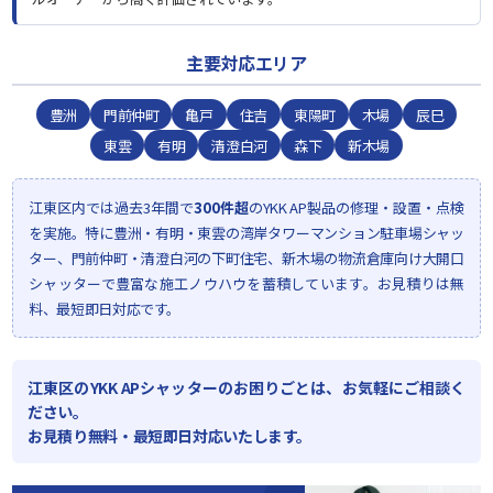
主要対応エリア
豊洲
門前仲町
亀戸
住吉
東陽町
木場
辰巳
東雲
有明
清澄白河
森下
新木場
江東区内では過去3年間で
300件超
のYKK AP製品の修理・設置・点検
を実施。特に豊洲・有明・東雲の湾岸タワーマンション駐車場シャッ
ター、門前仲町・清澄白河の下町住宅、新木場の物流倉庫向け大開口
シャッターで豊富な施工ノウハウを蓄積しています。お見積りは無
料、最短即日対応です。
江東区のYKK APシャッターのお困りごとは、お気軽にご相談く
ださい。
お見積り無料・最短即日対応いたします。