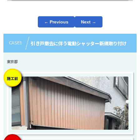
← Previous
Next →
引き戸撤去に伴う電動シャッター新規取り付け
CASE
1
東京都
施工前