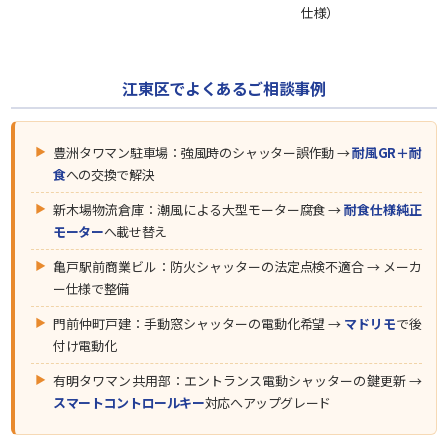
仕様）
江東区でよくあるご相談事例
豊洲タワマン駐車場：強風時のシャッター誤作動 →
耐風GR＋耐
食
への交換で解決
新木場物流倉庫：潮風による大型モーター腐食 →
耐食仕様純正
モーター
へ載せ替え
亀戸駅前商業ビル：防火シャッターの法定点検不適合 → メーカ
ー仕様で整備
門前仲町戸建：手動窓シャッターの電動化希望 →
マドリモ
で後
付け電動化
有明タワマン共用部：エントランス電動シャッターの鍵更新 →
スマートコントロールキー
対応へアップグレード