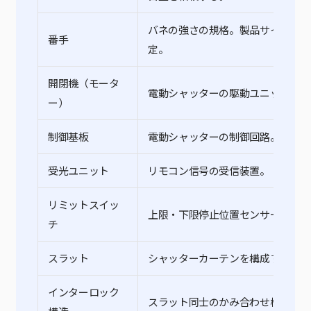
バネの強さの規格。製品サイズに応
番手
定。
開閉機（モータ
電動シャッターの駆動ユニット。
ー）
制御基板
電動シャッターの制御回路。
受光ユニット
リモコン信号の受信装置。
リミットスイッ
上限・下限停止位置センサー。
チ
スラット
シャッターカーテンを構成する羽根
インターロック
スラット同士のかみ合わせ機構。