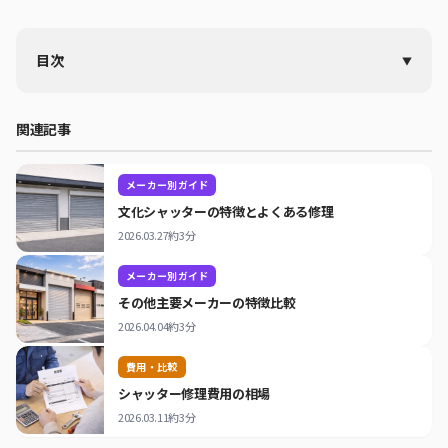
目次
三和シャッターとは？メーカーの特徴
三和シャッター製品でよくあるトラブル
関連記事
バランスバネの弾力低下・断裂
電動シャッターの開閉機故障
メーカー別ガイド
リモコン・受光ユニットの不良
文化シャッターの特徴とよくある修理
スラットの変形・サビ
2026.03.27
約3分
型番・製造年の確認方法
メーカー別ガイド
メーカー修理と一般修理業者の違い
その他主要メーカーの特徴比較
三和シャッター修理の費用目安
2026.04.04
約3分
まとめ
付録：本記事で使用した専門用語一覧
費用・比較
シャッター修理費用の相場
2026.03.11
約3分