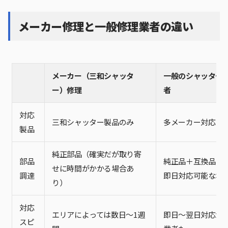
メーカー修理と一般修理業者の違い
メーカー（三和シャッタ
一般のシャッター
ー）修理
者
対応
三和シャッター製品のみ
多メーカー対応
製品
純正部品（確実だが取り寄
部品
純正品＋互換品（
せに時間がかかる場合あ
調達
即日対応可能な場
り）
対応
エリアによっては数日〜1週
即日〜翌日対応が
スピ