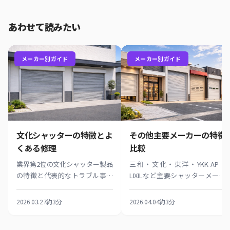
あわせて読みたい
メーカー別ガイド
メーカー別ガイド
文化シャッターの特徴とよ
その他主要メーカーの特徴
くある修理
比較
業界第2位の文化シャッター製品
三和・文化・東洋・YKK AP・
の特徴と代表的なトラブル事例
LIXILなど主要シャッターメーカ
を紹介。当社は文化シャッター
ーを価格・品質・デザイン・ア
対応工事店として豊富な修理実
フター対応で徹底比較。新設・
2026.03.27
約3分
2026.04.04
約3分
績を持つ、信頼のパートナーで
交換時のメーカー選びに役立つ
す。
完全ガイドです。