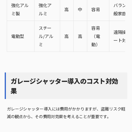
強化アル
強化ア
バランス
高
中
容易
ミ製
ルミ
般家庭向
スチー
容易
遠隔操作
電動型
ル/アル
高
高
（電
ート対応
ミ
動）
ガレージシャッター導入のコスト対効
果
ガレージシャッター導入には費用がかかりますが、盗難リスク軽
減の観点から、その費用対効果を考えることが重要です。