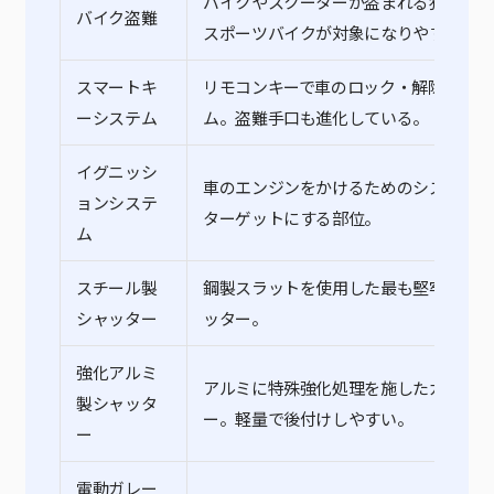
バイクやスクーターが盗まれる犯罪。人
バイク盗難
スポーツバイクが対象になりやすい。
スマートキ
リモコンキーで車のロック・解除を行う
ーシステム
ム。盗難手口も進化している。
イグニッシ
車のエンジンをかけるためのシステム。
ョンシステ
ターゲットにする部位。
ム
スチール製
鋼製スラットを使用した最も堅牢なガレ
シャッター
ッター。
強化アルミ
アルミに特殊強化処理を施したガレージ
製シャッタ
ー。軽量で後付けしやすい。
ー
電動ガレー