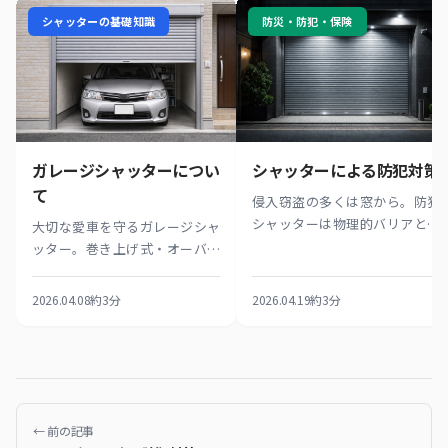
シャッターの基礎知識
防災・防犯・保険
ガレージシャッターについ
シャッターによる防犯対策
て
侵入窃盗の多くは窓から。防犯
シャッターは物理的バリアとし
大切な愛車を守るガレージシャ
て高い抑止力を発揮します。鍵
ッター。巻き上げ式・オーバー
の強化やスマートロック対応な
スライダー式の違い、素材選び
ど、シャッターで防犯を高める
のポイント、日常メンテナンス
2026.04.08
約3分
2026.04.19
約3分
方法を紹介。
の方法まで、選び方の完全ガイ
ドをお届けします。
← 前の記事