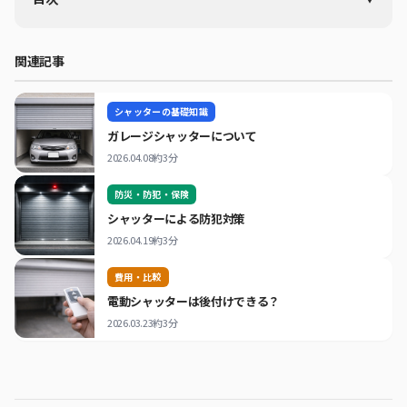
日本における車・バイク盗難の現状
車盗難の件数と被害額
関連記事
狙われやすい車種とバイク
盗難パターンと犯人の心理
シャッターの基礎知識
ガレージシャッターによる盗難防止メカニズム
ガレージシャッターについて
物理的バリアとしての機能
2026.04.08
約3分
視線遮断による犯人の選別効果
防災・防犯・保険
夜間セキュリティと監視効果
シャッターによる防犯対策
ガレージシャッターの種類と推奨される防犯機能
2026.04.19
約3分
スチール製ガレージシャッター
強化アルミ製ガレージシャッター
費用・比較
電動ガレージシャッター
電動シャッターは後付けできる？
ガレージシャッター導入のコスト対効果
2026.03.23
約3分
導入費用の相場
盗難被害額との比較
長期的な視点での検討