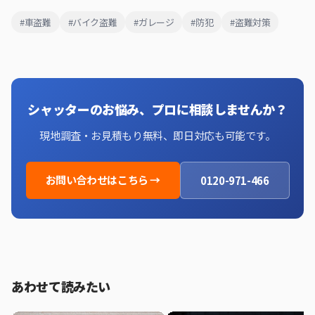
ガレージシャッター導入後の維持管理と総合対策
#車盗難
#バイク盗難
#ガレージ
#防犯
#盗難対策
定期的なメンテナンス
他の防犯対策との組み合わせ
保険との連携
まとめ
シャッターのお悩み、プロに相談しませんか？
付録：本記事で使用した専門用語一覧
現地調査・お見積もり無料、即日対応も可能です。
お問い合わせはこちら →
0120-971-466
あわせて読みたい