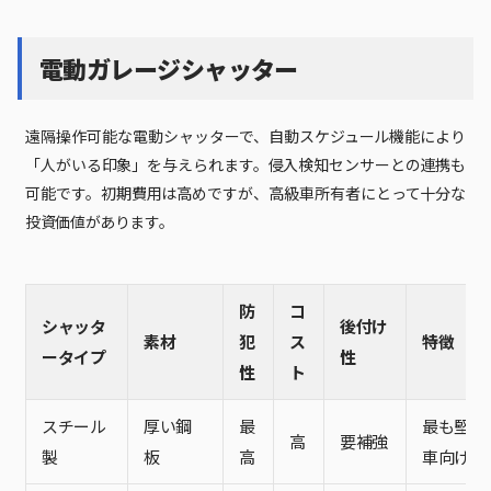
電動ガレージシャッター
遠隔操作可能な電動シャッターで、自動スケジュール機能により
「人がいる印象」を与えられます。侵入検知センサーとの連携も
可能です。初期費用は高めですが、高級車所有者にとって十分な
投資価値があります。
防
コ
シャッタ
後付け
素材
犯
ス
特徴
ータイプ
性
性
ト
スチール
厚い鋼
最
最も堅牢
高
要補強
製
板
高
車向け