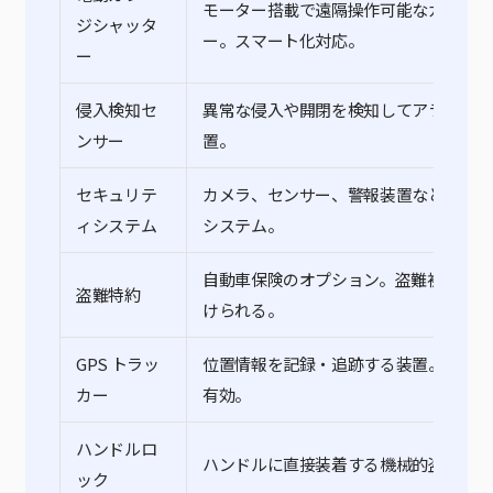
モーター搭載で遠隔操作可能なガレージ
ジシャッタ
ー。スマート化対応。
ー
侵入検知セ
異常な侵入や開閉を検知してアラートを
ンサー
置。
セキュリテ
カメラ、センサー、警報装置などを統合
ィシステム
システム。
自動車保険のオプション。盗難被害時に
盗難特約
けられる。
GPS トラッ
位置情報を記録・追跡する装置。盗難車
カー
有効。
ハンドルロ
ハンドルに直接装着する機械的盗難防止
ック