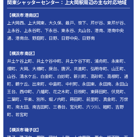
関東シャッターセンター：上大岡駅周辺の主な対応地域
【横浜市 港南区】
上大岡西、上大岡東、大久保、最戸、笹下、芹が谷、東芹が谷、
上永谷、上永谷町、下永谷、東永谷、丸山台、港南、港南中央
通、港南台、野庭町、日野、日野中央、日野南
【横浜市 南区】
井土ケ谷上町、井土ケ谷中町、井土ケ谷下町、浦舟町、永楽町、
榎町、大岡、大橋町、庚台、唐沢、共進町、弘明寺町、山王町、
山谷、清水ケ丘、白金町、白妙町、新川町、高砂町、高根町、通
町、鶴ケ丘、出来町、中島町、中村町、永田東、永田南、永田山
王台、西中町、八幡町、花之木町、日枝町、東蒔田町、伏見町、
二葉町、平楽、別所、堀ノ内町、蒔田町、前里町、真金町、万世
町、南太田、南吉田町、三春台、宮元町、六ツ川、睦町、吉野
町、若宮町
【横浜市 磯子区】