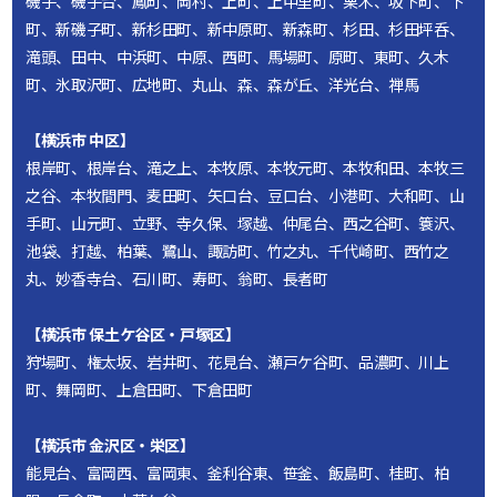
磯子、磯子台、鳳町、岡村、上町、上中里町、栗木、坂下町、下
町、新磯子町、新杉田町、新中原町、新森町、杉田、杉田坪呑、
滝頭、田中、中浜町、中原、西町、馬場町、原町、東町、久木
町、氷取沢町、広地町、丸山、森、森が丘、洋光台、禅馬
【横浜市 中区】
根岸町、根岸台、滝之上、本牧原、本牧元町、本牧和田、本牧三
之谷、本牧間門、麦田町、矢口台、豆口台、小港町、大和町、山
手町、山元町、立野、寺久保、塚越、仲尾台、西之谷町、簑沢、
池袋、打越、柏葉、鷺山、諏訪町、竹之丸、千代崎町、西竹之
丸、妙香寺台、石川町、寿町、翁町、長者町
【横浜市 保土ケ谷区・戸塚区】
狩場町、権太坂、岩井町、花見台、瀬戸ケ谷町、品濃町、川上
町、舞岡町、上倉田町、下倉田町
【横浜市 金沢区・栄区】
能見台、富岡西、富岡東、釜利谷東、笹釜、飯島町、桂町、柏