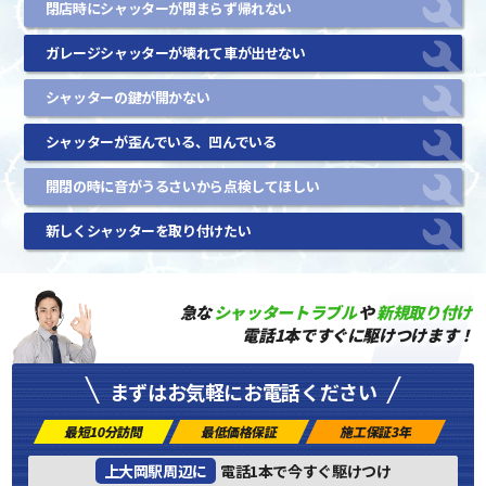
閉店時にシャッターが閉まらず帰れない
ガレージシャッターが壊れて車が出せない
シャッターの鍵が開かない
シャッターが歪んでいる、凹んでいる
開閉の時に音がうるさいから点検してほしい
新しくシャッターを取り付けたい
急な
シャッタートラブル
や
新規取り付け
電話1本ですぐに駆けつけます！
まずはお気軽にお電話ください
最短10分訪問
最低価格保証
施工保証3年
上大岡駅周辺に
電話1本で今すぐ駆けつけ