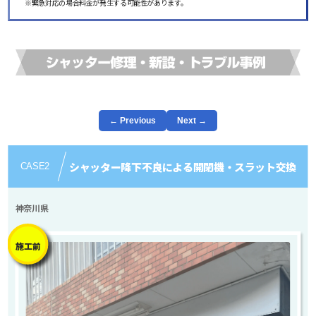
※緊急対応の場合料金が発生する可能性があります。
← Previous
Next →
シャッター降下不良による開閉機・スラット交換
CASE
2
神奈川県
施工前