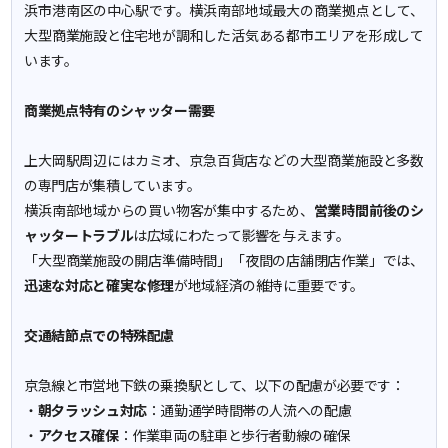
浜市港南区の中心駅です。横浜南部地域最大の商業拠点として、
大型商業施設と住宅地が調和した活気ある都市エリアを形成して
います。
商業拠点特有のシャッター需要
上大岡駅周辺にはカミオ、京急百貨店などの大型商業施設と多数
の専門店が集積しています。
横浜南部地域からの買い物客が集中するため、
営業時間前後のシ
ャッタートラブル
は広域にわたって影響を与えます。
「大型商業施設の開店準備時間」「夜間の店舗閉店作業」では、
迅速な対応と確実な修理
が地域経済の維持に重要です。
交通結節点での特殊配慮
京急線と市営地下鉄の乗換駅として、以下の配慮が必要です：
・
朝夕ラッシュ対応
：通勤通学時間帯の人流への配慮
・
アクセス確保
：作業車両の駐車と歩行者動線の確保