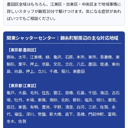
墨田区全域はもちろん、江東区・台東区・中央区まで地域事情に
詳しいスタッフが最短10分で駆けつけます。気になる症状があれ
ばいつでもご相談ください。
関東シャッターセンター：錦糸町駅周辺の主な対応地域
【東京都 墨田区】
錦糸、太平、江東橋、緑、亀沢、石原、本所、東所、吾妻橋、東
駒形、業平、押上、京島、文花、立花、八広、墨田、堤通、東向
島、向島、押上、立川、千歳、菊川、東墨田
【東京都 江東区】
亀戸、大島、毛利、住吉、猿江、扇橋、石島、千田、海辺、古石
場、牡丹、木場、東陽、南砂、北砂、新砂、塩浜、枝川、潮見、
辰巳、東雲、有明、豊洲、平野、清澄、白河、三好、佐賀、永
代、福住、深川、常盤、新大橋、森下、高橋、門前仲町、富岡、
冬木、佐賀