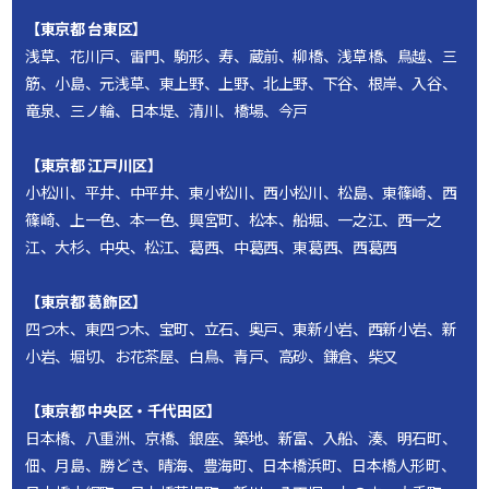
【東京都 台東区】
浅草、花川戸、雷門、駒形、寿、蔵前、柳橋、浅草橋、鳥越、三
筋、小島、元浅草、東上野、上野、北上野、下谷、根岸、入谷、
竜泉、三ノ輪、日本堤、清川、橋場、今戸
【東京都 江戸川区】
小松川、平井、中平井、東小松川、西小松川、松島、東篠崎、西
篠崎、上一色、本一色、興宮町、松本、船堀、一之江、西一之
江、大杉、中央、松江、葛西、中葛西、東葛西、西葛西
【東京都 葛飾区】
四つ木、東四つ木、宝町、立石、奥戸、東新小岩、西新小岩、新
小岩、堀切、お花茶屋、白鳥、青戸、高砂、鎌倉、柴又
【東京都 中央区・千代田区】
日本橋、八重洲、京橋、銀座、築地、新富、入船、湊、明石町、
佃、月島、勝どき、晴海、豊海町、日本橋浜町、日本橋人形町、