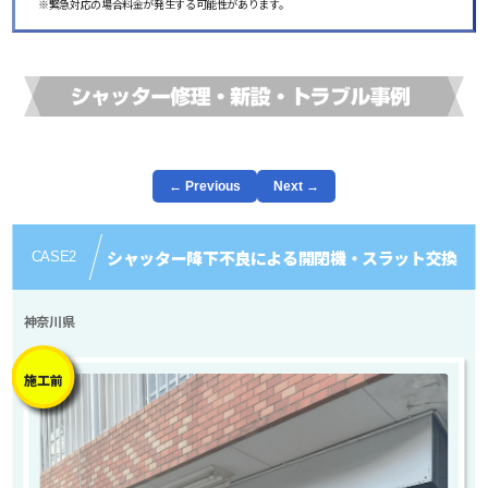
※緊急対応の場合料金が発生する可能性があります。
← Previous
Next →
シャッター降下不良による開閉機・スラット交換
CASE
2
神奈川県
施工前