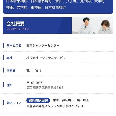
日本橋小網町、日本橋茅場町、新川、八丁堀、丸の内、大手町、
神田、岩本町、東神田、日本橋馬喰町
会社概要
COMPANY INFO
サービス名
関東シャッターセンター
本社
株式会社TYシステムサービス
代表者
吉川 智博
〒169-0075
住所
東京都新宿区高田馬場2-6-3
東京、神奈川、千葉、埼玉
錦糸町駅周辺
対応エリア
※近隣の弊社スタッフが直接駆けつけます