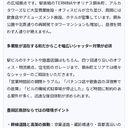
の広域拠点です。駅直結のTERMINAやオリナス錦糸町、アルカ
タワーズなど大型商業施設・オフィスビルが立ち並び、周囲には
飲食店やアミューズメント施設、ホテルが密集しています。錦糸
公園や北斎通りの再開発でタワーマンションも増加し、昼夜を問
わず人通りが絶えません。
多業態が混在する街だからこそ幅広いシャッター対策が必須
駅ビルのテナントや路面店舗はもちろん、四ツ目通り沿いのオフ
ィス・物流拠点、住宅街のガレージまで、錦糸町エリアでは様々
なシャッターのご相談をいただきます。
「営業時間前の開閉トラブル」「パチンコ店や飲食店の深夜帯で
の故障」「ビルの機械式駐車場が停止した」など時間に制約のあ
る案件が多く、迅速な復旧体制が求められます。
墨田区南部ならではの環境ポイント
・
幹線道路と高架の振動
：京葉道路・蔵前橋通り・首都高沿いの