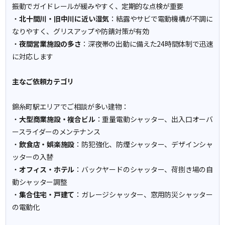
振動でガイドレールが緩みやすく、定期的な点検が重要
・
北十間川・旧中川に近い湿気
：結露やサビで電動機構が不調に
なりやすく、グリスアップや防錆対策が有効
・
夜間営業施設の多さ
：深夜帯の出動に備えた24時間体制で迅速
に対応します
主なご依頼カテゴリ
錦糸町駅エリアでご相談が多い建物：
・
大型商業施設・複合ビル
：重量電動シャッター、出入口オーバ
ースライダーのメンテナンス
・
飲食店・娯楽施設
：防犯強化、防煙シャッター、デザインシャ
ッターの入替
・
オフィス・ホテル
：バックヤードのシャッター、荷捌き場の自
動シャッター調整
・
集合住宅・戸建て
：ガレージシャッター、窓用防災シャッター
の電動化