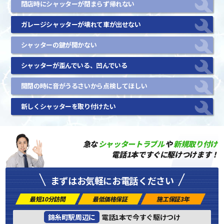
閉店時にシャッターが閉まらず帰れない
ガレージシャッターが壊れて車が出せない
シャッターの鍵が開かない
シャッターが歪んでいる、凹んでいる
開閉の時に音がうるさいから点検してほしい
新しくシャッターを取り付けたい
急な
シャッタートラブル
や
新規取り付け
電話1本ですぐに駆けつけます！
まずはお気軽にお電話ください
最短10分訪問
最低価格保証
施工保証3年
錦糸町駅周辺に
電話1本で今すぐ駆けつけ