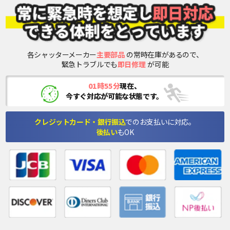
各シャッターメーカー
主要部品
の常時在庫があるので、
緊急トラブルでも
即日修理
が可能
01時55分
現在、
今すぐ対応が可能な状態です。
クレジットカード・銀行振込
でのお支払いに対応。
後払い
もOK