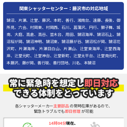
関東シャッターセンター：藤沢市の対応地域
鵠沼、片瀬、辻堂、藤沢、本町、善行、湘南台、遠藤、長後、御
所見、六会、村岡東、村岡西、石川、菖蒲沢、円行、獅子舞、城
南、大庭、高倉、高谷、並木台、用田、鵠沼海岸、鵠沼石上、鵠
沼桜が岡、鵠沼神明、鵠沼東、鵠沼藤が谷、鵠沼松が岡、鵠沼花
沢町、片瀬海岸、片瀬目白山、片瀬山、辻堂東海岸、辻堂西海
岸、辻堂元町、辻堂神台、辻堂新町、辻堂太平台、辻堂南元町、
本藤沢、藤が岡、善行坂、善行団地、川名、本鵠沼
各シャッターメーカー
主要部品
の常時在庫があるので、
緊急トラブルでも
即日修理
が可能
14時04分
現在、