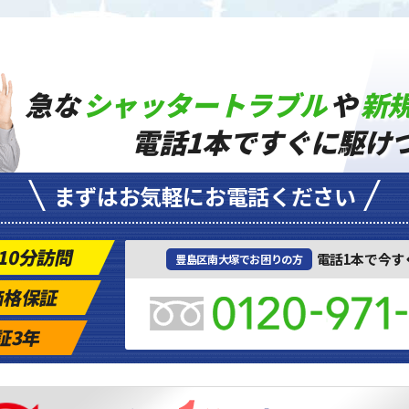
急な
シャッタートラブル
や
新
電話1本ですぐに駆け
まずはお気軽にお電話ください
10分訪問
電話1本で今す
豊島区南大塚でお困りの方
価格保証
証3年