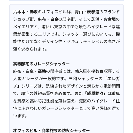
六本木
・
赤坂
のオフィスビル群、
青山
・
表参道
のブランド
ショップ街、
麻布
・
白金
の邸宅街、そして
芝浦
・
お台場
の
ベイエリアと、港区は東京の中でも最もハイグレードな建
築が密集するエリアです。シャッター選びにおいても、機
能性だけでなくデザイン性・セキュリティレベルの高さが
強く求められます。
高級邸宅のガレージシャッター
麻布・白金・
高輪
の邸宅街では、輸入車を複数台収容する
大型ガレージが一般的です。三和シャッターの
「エレガ
ノ」
シリーズは、洗練されたデザインと滑らかな電動開閉
で、邸宅の外観品質を高めます。また
「威風動々」
は重厚
な質感と高い防犯性能を兼ね備え、港区のハイグレード住
宅にふさわしいガレージシャッターとして高い評価を得て
います。
オフィスビル・商業施設の防火シャッター