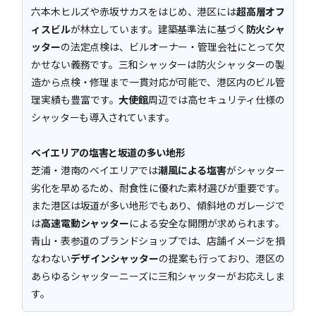
六本木ヒルズや赤坂サカスをはじめ、港区には
超高層オフ
ィスビル
が林立しています。建築基準法に基づく
防火シャ
ッター
の法定点検は、ビルオーナー・管理会社にとって欠
かせない義務です。三和シャッターは防火シャッターの製
造から点検・修理まで一貫対応が可能で、港区内のビル管
理実績も豊富です。
大使館
周辺では高セキュリティ仕様の
シャッターも導入されています。
ベイエリアの塩害と坂道の多い地形
芝浦・港南のベイエリアでは
潮風による塩害
がシャッター
劣化を早めるため、耐食性に優れた素材選びが重要です。
また港区は坂道が多い地形でもあり、傾斜地のガレージで
は
高速電動シャッター
による安全な開閉が求められます。
青山・表参道のブランドショップでは、店舗イメージを損
なわない
デザインシャッター
の提案も行っており、港区の
あらゆるシャッターニーズに三和シャッターがお応えしま
す。