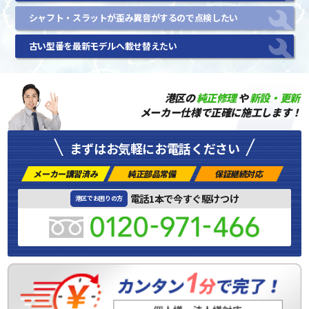
シャフト・スラットが歪み異音がするので点検したい
古い型番を最新モデルへ載せ替えたい
港区の
純正修理
や
新設・更新
メーカー仕様で正確に施工します！
まずはお気軽にお電話ください
メーカー講習済み
純正部品常備
保証継続対応
電話1本で今すぐ駆けつけ
港区でお困りの方