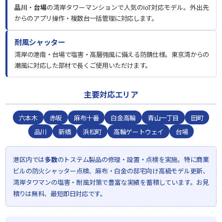
品川
・
台場
の湾岸タワーマンションで人気のIoT対応モデル。外出先
からのアプリ操作・複数台一括管理に対応します。
耐風シャッター
湾岸の港南・台場で塩害・高層強風に備える防錆仕様。東京湾からの
潮風に対応した部材で長くご使用いただけます。
主要対応エリア
六本木
赤坂
麻布十番
白金高輪
青山一丁目
田町
品川
新橋
浜松町
高輪ゲートウェイ
台場
港区内では
多数
のトステム製品の修理・設置・点検を実施。特に商業
ビルの防火シャッター点検、麻布・白金の邸宅向け高級モデル更新、
湾岸タワマンの塩害・耐風対策で豊富な実績を蓄積しています。お見
積りは無料、最短即日対応です。