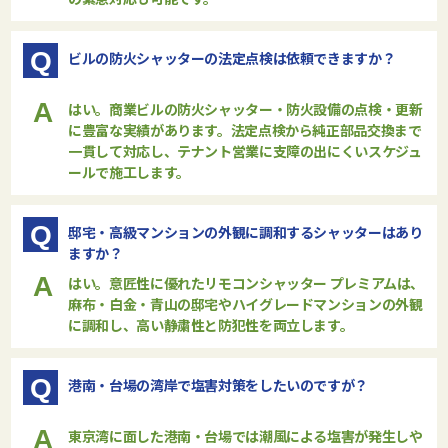
Q
ビルの防火シャッターの法定点検は依頼できますか？
A
はい。商業ビルの防火シャッター・防火設備の点検・更新
に豊富な実績があります。法定点検から純正部品交換まで
一貫して対応し、テナント営業に支障の出にくいスケジュ
ールで施工します。
Q
邸宅・高級マンションの外観に調和するシャッターはあり
ますか？
A
はい。意匠性に優れた
リモコンシャッター プレミアム
は、
麻布・白金・青山の邸宅やハイグレードマンションの外観
に調和し、高い静粛性と防犯性を両立します。
Q
港南・台場の湾岸で塩害対策をしたいのですが？
A
東京湾に面した港南・台場では潮風による塩害が発生しや