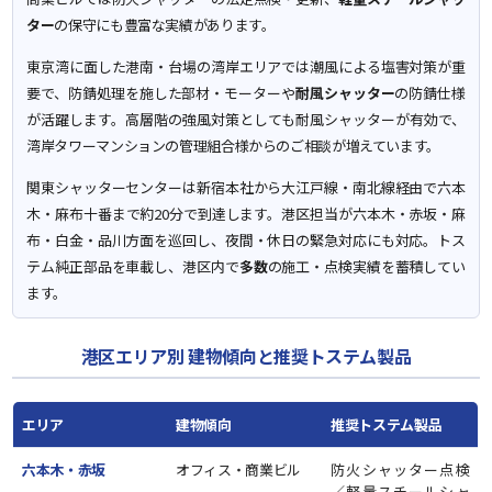
ター
の保守にも豊富な実績があります。
東京湾に面した港南・台場の湾岸エリアでは潮風による塩害対策が重
要で、防錆処理を施した部材・モーターや
耐風シャッター
の防錆仕様
が活躍します。高層階の強風対策としても耐風シャッターが有効で、
湾岸タワーマンションの管理組合様からのご相談が増えています。
関東シャッターセンターは新宿本社から大江戸線・南北線経由で六本
木・麻布十番まで約20分で到達します。港区担当が六本木・赤坂・麻
布・白金・品川方面を巡回し、夜間・休日の緊急対応にも対応。トス
テム純正部品を車載し、港区内で
多数
の施工・点検実績を蓄積してい
ます。
港区エリア別 建物傾向と推奨トステム製品
エリア
建物傾向
推奨トステム製品
六本木・赤坂
オフィス・商業ビル
防火シャッター点検
／軽量スチールシャ