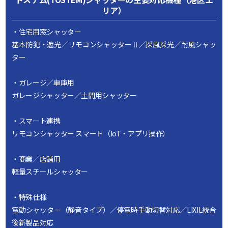
リア）
・住宅用窓シャッター
基本防犯・遮光／リモコンシャッターⅡ／採風採光／耐風シャッ
ター
・ガレージ／車庫用
ガレージシャッター／土間用シャッター
・スマート連携
リモコンシャッター スマート（IoT・アプリ操作）
・商業／店舗用
軽量スチールシャッター
・特殊仕様
電動シャッター（静音タイプ）／停電時手動切替対応／LIXIL統合
後新製品対応