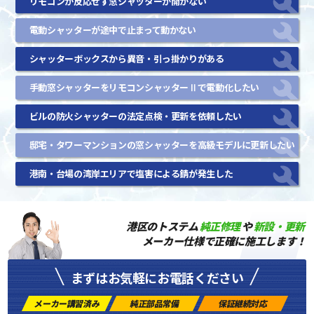
リモコンが反応せず窓シャッターが開かない
電動シャッターが途中で止まって動かない
シャッターボックスから異音・引っ掛かりがある
手動窓シャッターをリモコンシャッターⅡで電動化したい
ビルの防火シャッターの法定点検・更新を依頼したい
邸宅・タワーマンションの窓シャッターを高級モデルに更新したい
港南・台場の湾岸エリアで塩害による錆が発生した
港区のトステム
純正修理
や
新設・更新
メーカー仕様で正確に施工します！
まずはお気軽にお電話ください
メーカー講習済み
純正部品常備
保証継続対応