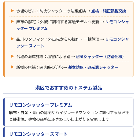
赤坂のビル：防火シャッターの法定点検 →
点検＋純正部品交換
麻布の邸宅：外観に調和する高級モデルへ更新 →
リモコンシャ
ッター プレミアム
品川のタワマン：外出先からの操作・一括管理 →
リモコンシャ
ッター スマート
台場の湾岸施設：塩害による錆 →
耐風シャッター（防錆仕様）
新橋の店舗：閉店時の防犯 →
基本防犯・遮光窓シャッター
港区でおすすめのトステム製品
リモコンシャッター プレミアム
麻布
・
白金
・青山の邸宅やハイグレードマンションに調和する意匠性
と静粛性。建物の品格にふさわしい仕上がりを実現します。
リモコンシャッター スマート