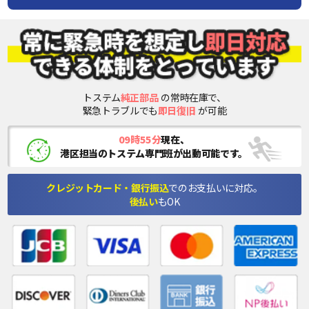
トステム
純正部品
の常時在庫で、
緊急トラブルでも
即日復旧
が可能
09時55分
現在、
港区担当のトステム専門班が出動可能です。
クレジットカード・銀行振込
でのお支払いに対応。
後払い
もOK