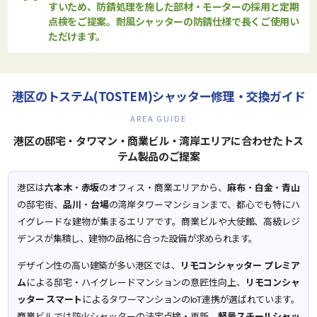
すいため、防錆処理を施した部材・モーターの採用と定期
点検をご提案。
耐風シャッター
の防錆仕様で長くご使用い
ただけます。
港区のトステム(TOSTEM)シャッター修理・交換ガイド
AREA GUIDE
港区の邸宅・タワマン・商業ビル・湾岸エリアに合わせたトス
テム製品のご提案
港区は
六本木
・
赤坂
のオフィス・商業エリアから、
麻布
・
白金
・
青山
の邸宅街、
品川
・
台場
の湾岸タワーマンションまで、都心でも特にハ
イグレードな建物が集まるエリアです。商業ビルや大使館、高級レジ
デンスが集積し、建物の品格に合った設備が求められます。
デザイン性の高い建築が多い港区では、
リモコンシャッター プレミア
ム
による邸宅・ハイグレードマンションの意匠性向上、
リモコンシャ
ッター スマート
によるタワーマンションのIoT連携が選ばれています。
商業ビルでは防火シャッターの法定点検・更新、
軽量スチールシャッ