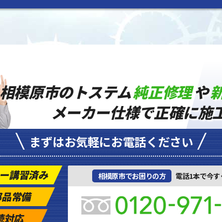
相模原市のトステム
純正修理
や
メーカー仕様で正確に施
まずはお気軽にお電話ください
ー講習済み
相模原市でお困りの方
電話1本で今す
部品常備
続対応