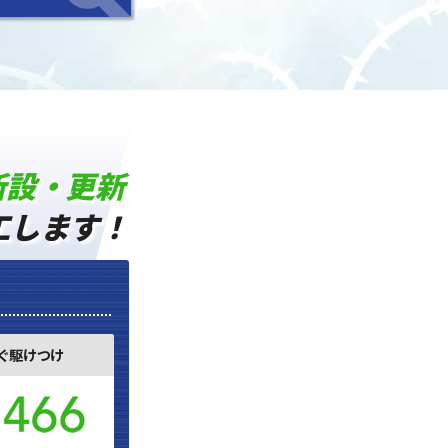
新設・更新
工します！
ぐ駆けつけ