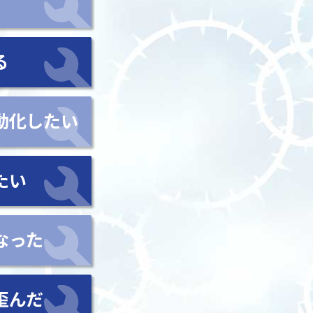
る
動化したい
たい
なった
歪んだ