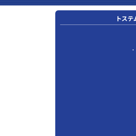
トステ
・