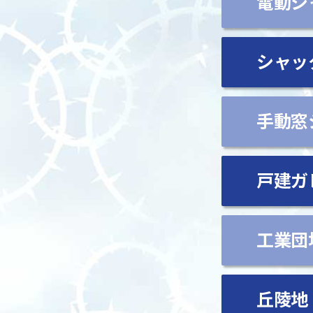
電動シ
シャッ
手動窓
戸建ガ
工業団
丘陵地