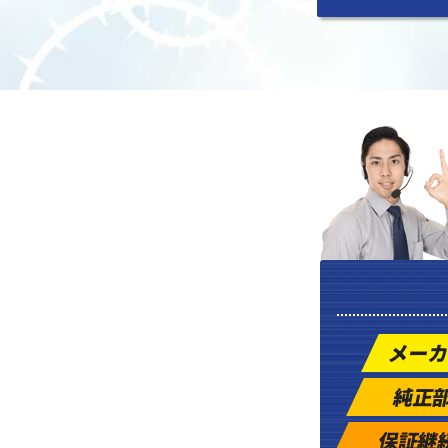
メーカ
純正
保証継