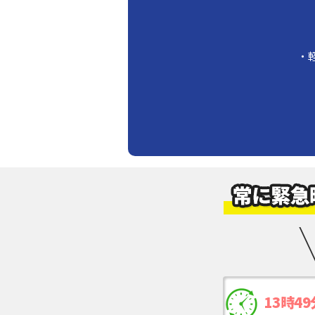
・
13時49