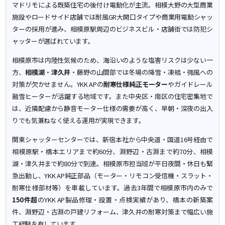
マドリモによる既築住宅の後付け電動化が主流。相模大野の大型商業
施設やロードサイド店舗では耐風GR大開口タイプや商業用電動シャッ
ターの採用が進み、相模原駅周辺のビジネスビル・店舗街では防犯シ
ャッターが選ばれています。
相模原市は内陸性気候のため、海沿いのような塩害リスクは少ない一
方、
相模湖
・
津久井
・藤野の山間部では冬場の降雪・凍結・強風への
対策が欠かせません。YKK APの
耐寒仕様純正モーター
やガイドレール
融雪ヒーターが活躍する地域です。また中央区・南区の住宅密集地で
は、近隣配慮から静音モーター仕様の需要が高く、早朝・深夜の出入
りでも気兼ねなく使える運用が実現できます。
関東シャッターセンターでは、新宿本社から中央道・国道16号経由で
相模原駅・橋本エリアまで約60分、淵野辺・古淵まで約70分、相模
湖・津久井まで約80分で到達。相模原市担当班が平日夜間・休日も緊
急出動し、YKK AP純正部品（モーター・リモコン受信機・スラット・
耐寒仕様部材等）を車載しています。過去3年間で相模原市内のみで
150件超
のYKK AP製品修理・設置・点検実績があり、橋本の新築案
件、淵野辺・古淵の戸建リフォーム、津久井の耐寒対策まで幅広い施
工経験を有しています。