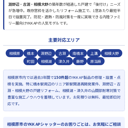
淵野辺
・
古淵
・
相模大野
の築年数が経過した戸建で「後付け」ニーズ
が急増中。既存窓枠を活かしたリフォーム施工で、1窓あたり最短半
日で設置完了。防犯・遮熱・防風対策を一度に実現できる内陸ファミ
リー層向けYKK APの人気モデルです。
主要対応エリア
相模原
橋本
淵野辺
古淵
南橋本
上溝
相模大野
町田
相模湖
津久井
藤野
原当麻
相模原市内では過去3年間で
150件超
のYKK AP製品の修理・設置・点
検を実施。特に橋本駅周辺のリニア新駅関連再開発案件、淵野辺・古
淵・相模大野の戸建リフォーム、相模湖・津久井の山間部耐寒対策で
豊富な施工ノウハウを蓄積しています。お見積りは無料、最短即日対
応です。
相模原市のYKK APシャッターのお困りごとは、お気軽にご相談