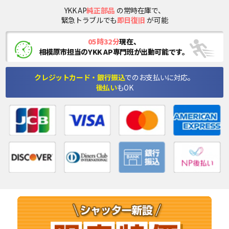
YKK AP
純正部品
の常時在庫で、
緊急トラブルでも
即日復旧
が可能
05時32分
現在、
相模原市担当のYKK AP専門班が出動可能です。
クレジットカード・銀行振込
でのお支払いに対応。
後払い
もOK