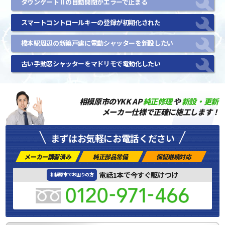
タウンゲートⅡの自動開閉がエラーで止まる
スマートコントロールキーの登録が初期化された
橋本駅周辺の新築戸建に電動シャッターを新設したい
古い手動窓シャッターをマドリモで電動化したい
相模原市のYKK AP
純正修理
や
新設・更新
メーカー仕様で正確に施工します！
まずはお気軽にお電話ください
メーカー講習済み
純正部品常備
保証継続対応
電話1本で今すぐ駆けつけ
相模原市でお困りの方