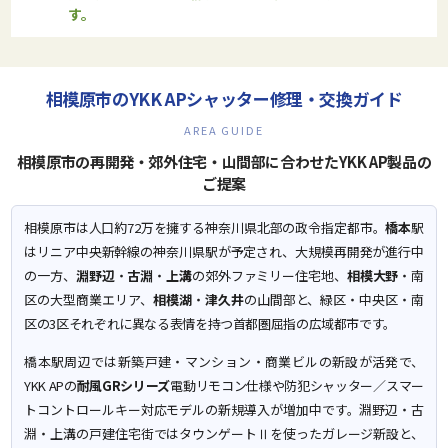
す。
相模原市のYKK APシャッター修理・交換ガイド
AREA GUIDE
相模原市の再開発・郊外住宅・山間部に合わせたYKK AP製品の
ご提案
相模原市は人口約72万を擁する神奈川県北部の政令指定都市。
橋本
駅
はリニア中央新幹線の神奈川県駅が予定され、大規模再開発が進行中
の一方、
淵野辺
・
古淵
・
上溝
の郊外ファミリー住宅地、
相模大野
・南
区の大型商業エリア、
相模湖
・
津久井
の山間部と、緑区・中央区・南
区の3区それぞれに異なる表情を持つ首都圏屈指の広域都市です。
橋本駅周辺では新築戸建・マンション・商業ビルの新設が活発で、
YKK APの
耐風GRシリーズ
電動リモコン仕様や防犯シャッター／スマー
トコントロールキー対応モデルの新規導入が増加中です。淵野辺・古
淵・上溝の戸建住宅街ではタウンゲートⅡを使ったガレージ新設と、