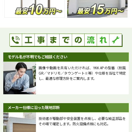
モデル名が不明でもご相談ください
画像や動画を共有いただければ、YKK APの型番（耐風
GR／マドリモ／タウンゲートⅡ等）や仕様を当社で特定
し、最適な修理方針をご案内します。
メーカー仕様に沿った現地診断
技術者が駆動部や安全装置を点検し、必要な純正部品を
その場で確定します。防火設備点検にも対応。