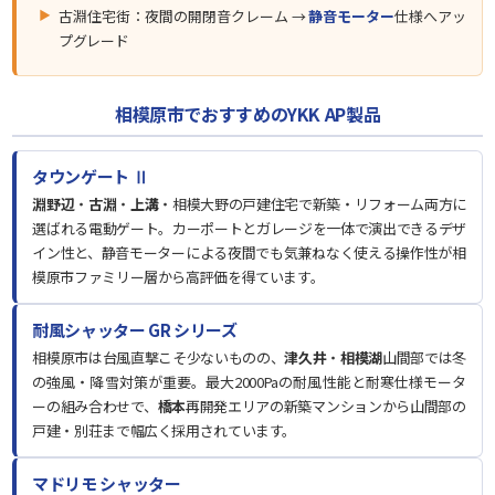
古淵住宅街：夜間の開閉音クレーム →
静音モーター
仕様へアッ
プグレード
相模原市でおすすめのYKK AP製品
タウンゲート Ⅱ
淵野辺
・
古淵
・
上溝
・相模大野の戸建住宅で新築・リフォーム両方に
選ばれる電動ゲート。カーポートとガレージを一体で演出できるデザ
イン性と、静音モーターによる夜間でも気兼ねなく使える操作性が相
模原市ファミリー層から高評価を得ています。
耐風シャッター GR シリーズ
相模原市は台風直撃こそ少ないものの、
津久井
・
相模湖
山間部では冬
の強風・降雪対策が重要。最大2000Paの耐風性能と耐寒仕様モータ
ーの組み合わせで、
橋本
再開発エリアの新築マンションから山間部の
戸建・別荘まで幅広く採用されています。
マドリモ シャッター