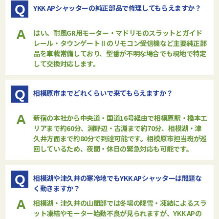
Q
YKK APシャッターの純正部品で修理してもらえますか？
A
はい。耐風GR用モーター・マドリモのスラットとガイド
レール・タウンゲートⅡのリモコン受信機など主要純正部
品を車載常備しており、型番が不明な場合でも現地で特定
して交換対応します。
Q
相模原市までどれくらいで来てもらえますか？
A
新宿の本社から中央道・国道16号経由で相模原駅・橋本エ
リアまで約60分、淵野辺・古淵まで約70分、相模湖・津
久井方面まで約80分で到達可能です。相模原市担当班が巡
回しているため、夜間・休日の緊急対応も可能です。
Q
相模湖や津久井の寒冷地でもYKK APシャッターは問題な
く動きますか？
A
相模湖・津久井の山間部では冬場の降雪・凍結によるスラ
ット凍結やモーター始動不良が見られますが、YKK APの