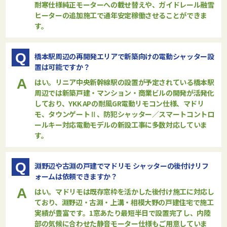
耐寒仕様純正モーターへの載せ替えや、ガイドレール融雪
ヒーターの追加施工で通年安定稼働させることができま
す。
Q
橋本駅周辺の再開発エリアで新築向けの電動シャッター設
置は可能ですか？
A
はい。リニア中央新幹線駅の設置が予定されている橋本駅
周辺では新築戸建・マンション・商業ビルの開発が活発化
しており、YKK APの耐風GR電動リモコン仕様、マドリ
モ、タウンゲートⅡ、防犯シャッター／スマートコントロ
ールキー対応電動モデルの新設工事に多数対応していま
す。
Q
淵野辺や古淵の戸建でマドリモ シャッターの後付けリフ
ォームは依頼できますか？
A
はい。マドリモは既存窓枠を活かした後付け施工に対応し
ており、淵野辺・古淵・上溝・相模大野の戸建住宅で施工
実績が豊富です。1窓あたり最短半日で設置完了し、内陸
部の気候に合わせた静音モーター仕様もご用意していま