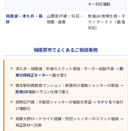
キー対応電動
相模湖・津久井・藤
山間部戸建・別荘・
耐風GR 耐寒仕様・タ
野
物置・倉庫
ウンゲートⅡ（融雪
対応）
相模原市でよくあるご相談事例
津久井・相模湖：冬場のスラット凍結・モーター始動不良 →
耐
寒仕様純正モーター
へ載せ替え
橋本駅前再開発マンション：新築向け電動シャッターの新設 →
耐風GR
電動リモコン仕様で導入
淵野辺戸建：手動窓シャッターの電動化希望 →
マドリモ
で後付
け電動化
相模大野ロードサイド店舗：防犯シャッターのスラット破損 →
純正部材へ交換