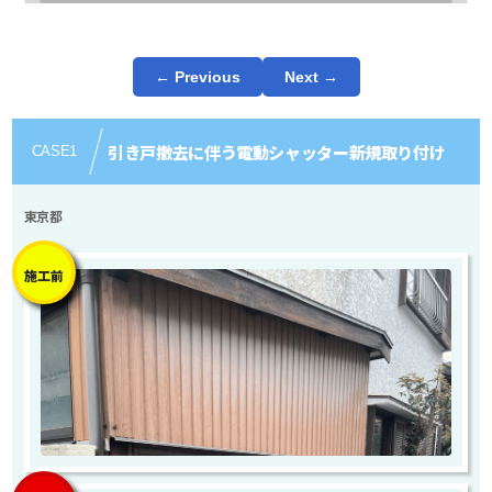
← Previous
Next →
引き戸撤去に伴う電動シャッター新規取り付け
CASE
1
東京都
施工前