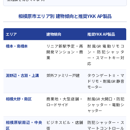
相模原市エリア別 建物傾向と推奨YKK AP製品
エリア
建物傾向
推奨YKK AP製品
橋本・南橋本
リニア新駅予定・再
耐風GR 電動リモコ
開発マンション・商
ン・防犯シャッタ
業
ー・スマートキー対
応
淵野辺・古淵・上溝
郊外ファミリー戸建
タウンゲートⅡ・マ
ドリモ・耐風GR 静音
モーター
相模大野・南区
商業地・大型店舗・
耐風GR 大開口・防犯
ロードサイド
シャッター・電動シ
ャッター
相模原駅周辺・中央
ビジネスビル・店舗
防犯シャッター・ス
区
街
マートコントロール