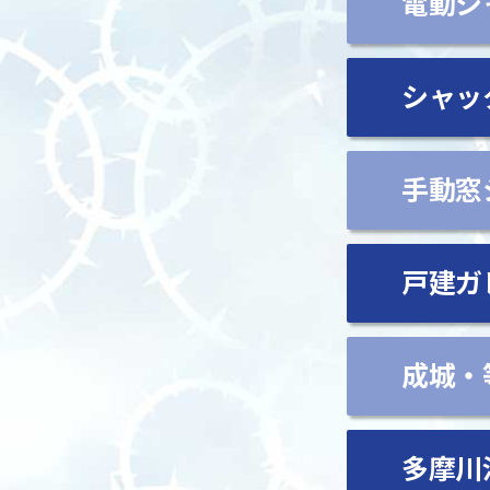
電動シ
シャッ
手動窓
戸建ガ
成城・
多摩川