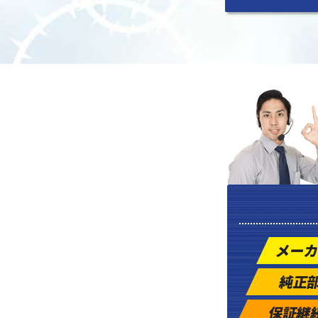
メーカ
純正
保証継