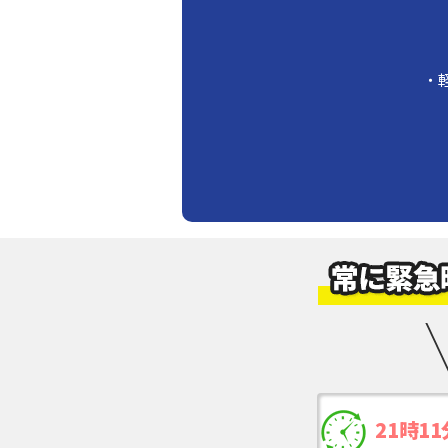
・
21時11