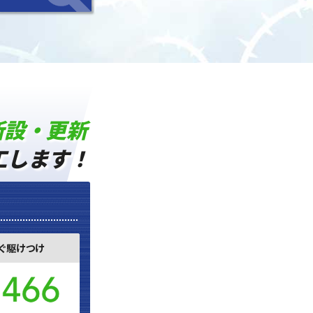
新設・更新
工します！
ぐ駆けつけ