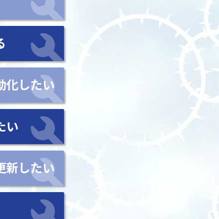
る
動化したい
たい
更新したい