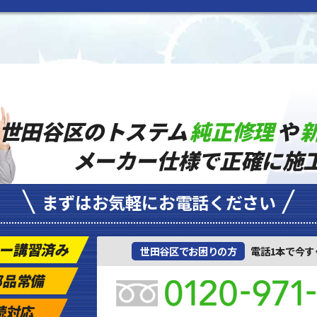
世田谷区のトステム
純正修理
や
メーカー仕様で正確に施
まずはお気軽にお電話ください
ー講習済み
世田谷区でお困りの方
電話1本で今す
部品常備
続対応