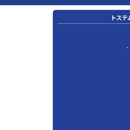
トステ
・