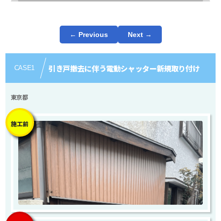
← Previous
Next →
引き戸撤去に伴う電動シャッター新規取り付け
CASE
1
東京都
施工前