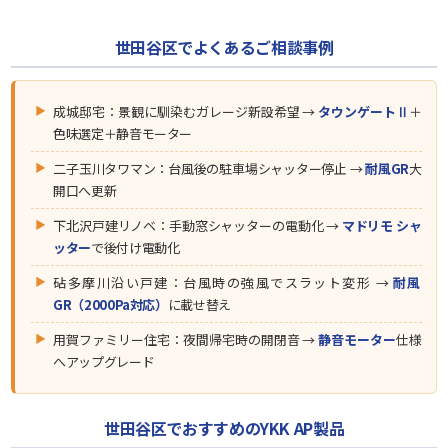
世田谷区でよくあるご相談事例
成城邸宅：景観に馴染むガレージ新設希望 →
タウンゲートⅡ
＋
色味選定＋静音モーター
二子玉川タワマン：台風後の駐車場シャッター停止 →
耐風GR
大
開口へ更新
下北沢戸建リノベ：手動窓シャッターの電動化 →
マドリモ シャ
ッター
で後付け電動化
砧多摩川沿い戸建：台風時の強風でスラット変形 →
耐風
GR（2000Pa対応）
に載せ替え
用賀ファミリー住宅：夜間帰宅時の開閉音 →
静音モーター
仕様
へアップグレード
世田谷区でおすすめのYKK AP製品