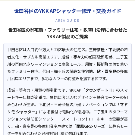
世田谷区のYKK APシャッター修理・交換ガイド
AREA GUIDE
世田谷区の邸宅街・ファミリー住宅・多摩川沿岸に合わせた
YKK AP製品のご提案
世田谷区は人口約94万人と23区最大の住宅区。
三軒茶屋
・
下北沢
の若
者文化・サブカル商業エリア、
成城
・
等々力
の超高級邸宅街、
二子玉
川
の再開発タワーマンションと商業モール、
用賀
・
桜新町
の落ち着い
たファミリー住宅、代田・梅ヶ丘の閑静な住宅地、
砧
・
喜多見
の多摩
川沿岸エリアまで、多彩なカラーの街並みを擁する区です。
成城・等々力・用賀の邸宅街では、YKK AP「
タウンゲートⅡ
」のスマ
ートキー仕様が定番で、景観に溶け込むデザイン＋静音モーターの組
み合わせが主流。下北沢・三軒茶屋の戸建リノベーションでは「
マド
リモ シャッター
」による後付け電動化が急増中。二子玉川のタワーマ
ンションでは防犯シャッター＋スマートコントロールキーの需要が高
く、砧・喜多見の多摩川沿岸戸建では「
耐風GRシリーズ
」に静音モー
ターを組み合わせた台風対策仕様が選ばれます。