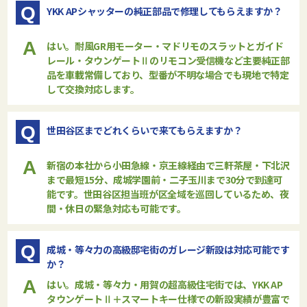
Q
YKK APシャッターの純正部品で修理してもらえますか？
A
はい。耐風GR用モーター・マドリモのスラットとガイド
レール・タウンゲートⅡのリモコン受信機など主要純正部
品を車載常備しており、型番が不明な場合でも現地で特定
して交換対応します。
Q
世田谷区までどれくらいで来てもらえますか？
A
新宿の本社から小田急線・京王線経由で三軒茶屋・下北沢
まで最短15分、成城学園前・二子玉川まで30分で到達可
能です。世田谷区担当班が区全域を巡回しているため、夜
間・休日の緊急対応も可能です。
Q
成城・等々力の高級邸宅街のガレージ新設は対応可能です
か？
A
はい。成城・等々力・用賀の超高級住宅街では、YKK AP
タウンゲートⅡ＋スマートキー仕様での新設実績が豊富で