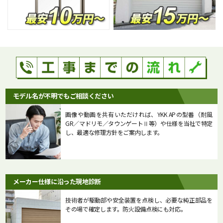
モデル名が不明でもご相談ください
画像や動画を共有いただければ、YKK APの型番（耐風
GR／マドリモ／タウンゲートⅡ等）や仕様を当社で特定
し、最適な修理方針をご案内します。
メーカー仕様に沿った現地診断
技術者が駆動部や安全装置を点検し、必要な純正部品を
その場で確定します。防火設備点検にも対応。