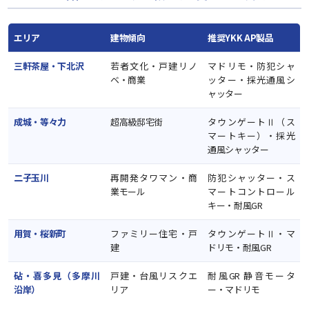
エリア
建物傾向
推奨YKK AP製品
三軒茶屋・下北沢
若者文化・戸建リノ
マドリモ・防犯シャ
ベ・商業
ッター・採光通風シ
ャッター
成城・等々力
超高級邸宅街
タウンゲートⅡ（ス
マートキー）・採光
通風シャッター
二子玉川
再開発タワマン・商
防犯シャッター・ス
業モール
マートコントロール
キー・耐風GR
用賀・桜新町
ファミリー住宅・戸
タウンゲートⅡ・マ
建
ドリモ・耐風GR
砧・喜多見（多摩川
戸建・台風リスクエ
耐風GR 静音モータ
沿岸）
リア
ー・マドリモ