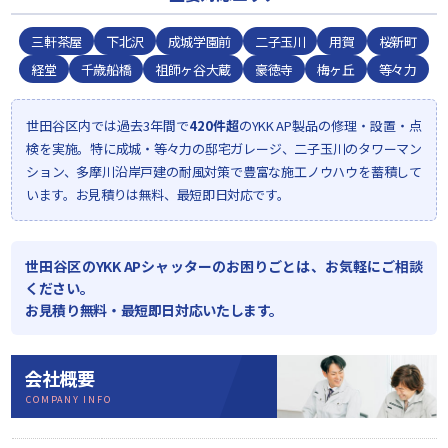
三軒茶屋
下北沢
成城学園前
二子玉川
用賀
桜新町
経堂
千歳船橋
祖師ヶ谷大蔵
豪徳寺
梅ヶ丘
等々力
世田谷区内では過去3年間で
420件超
のYKK AP製品の修理・設置・点
検を実施。特に成城・等々力の邸宅ガレージ、二子玉川のタワーマン
ション、多摩川沿岸戸建の耐風対策で豊富な施工ノウハウを蓄積して
います。お見積りは無料、最短即日対応です。
世田谷区のYKK APシャッターのお困りごとは、お気軽にご相談
ください。
お見積り無料・最短即日対応いたします。
会社概要
COMPANY INFO