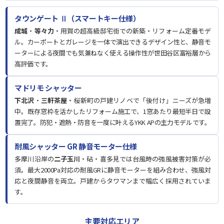
タウンゲート Ⅱ（スマートキー仕様）
成城
・
等々力
・用賀の超高級邸宅街での新築・リフォーム定番モデ
ル。カーポートとガレージを一体で演出できるデザイン性と、静音モ
ーターによる夜間でも気兼ねなく使える操作性が世田谷区富裕層から
高評価です。
マドリモ シャッター
下北沢
・
三軒茶屋
・桜新町の戸建リノベで「後付け」ニーズが急増
中。既存窓枠を活かしたリフォーム施工で、1窓あたり最短半日で設
置完了。防犯・遮熱・防音を一度に叶えるYKK APの主力モデルです。
耐風シャッター GR 静音モーター仕様
多摩川沿岸の
二子玉川
・砧・喜多見では台風時の強風被害対策が必
須。最大2000Pa対応の耐風GRに静音モーターを組み合わせ、強風対
応と夜間静音を両立。戸建からタワマンまで幅広く採用されていま
す。
主要対応エリア