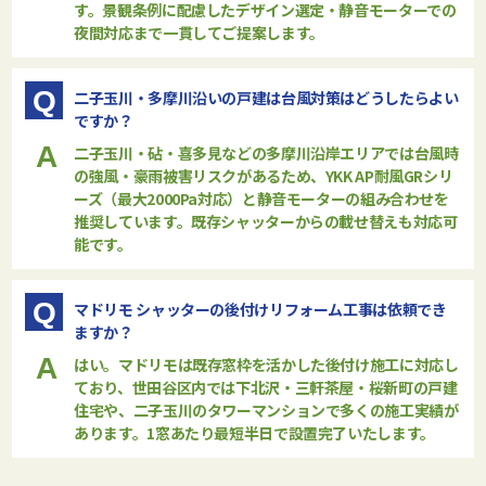
す。景観条例に配慮したデザイン選定・静音モーターでの
夜間対応まで一貫してご提案します。
Q
二子玉川・多摩川沿いの戸建は台風対策はどうしたらよい
ですか？
A
二子玉川・砧・喜多見などの多摩川沿岸エリアでは台風時
の強風・豪雨被害リスクがあるため、YKK AP耐風GRシリ
ーズ（最大2000Pa対応）と静音モーターの組み合わせを
推奨しています。既存シャッターからの載せ替えも対応可
能です。
Q
マドリモ シャッターの後付けリフォーム工事は依頼でき
ますか？
A
はい。マドリモは既存窓枠を活かした後付け施工に対応し
ており、世田谷区内では下北沢・三軒茶屋・桜新町の戸建
住宅や、二子玉川のタワーマンションで多くの施工実績が
あります。1窓あたり最短半日で設置完了いたします。