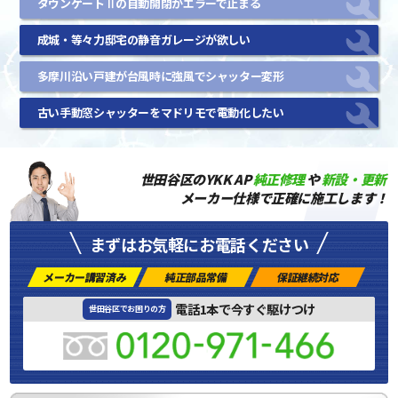
タウンゲートⅡの自動開閉がエラーで止まる
成城・等々力邸宅の静音ガレージが欲しい
多摩川沿い戸建が台風時に強風でシャッター変形
古い手動窓シャッターをマドリモで電動化したい
世田谷区のYKK AP
純正修理
や
新設・更新
メーカー仕様で正確に施工します！
まずはお気軽にお電話ください
メーカー講習済み
純正部品常備
保証継続対応
電話1本で今すぐ駆けつけ
世田谷区でお困りの方