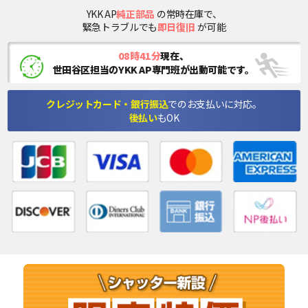
YKK AP
純正部品
の常時在庫で、
緊急トラブルでも
即日復旧
が可能
08時41分
現在、
世田谷区担当のYKK AP専門班が出動可能です。
クレジットカード・銀行振込
でのお支払いに対応。
後払い
もOK