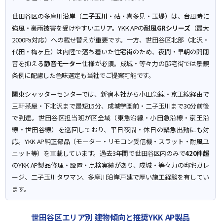
世田谷区の多摩川沿岸（
二子玉川
・砧・喜多見・玉堤）は、台風時に
強風・豪雨被害を受けやすいエリア。YKK APの
耐風GRシリーズ
（最大
2000Pa対応）への載せ替えが重要です。一方、世田谷区北部（北沢・
代田・梅ヶ丘）は内陸で落ち着いた住宅街のため、夜間・早朝の開閉
音を抑える
静音モーター
仕様が必須。成城・等々力の邸宅街では景観
条例に配慮した色味選定も当社でご提案可能です。
関東シャッターセンターでは、新宿本社から小田急線・京王線経由で
三軒茶屋・下北沢まで最短15分、成城学園前・二子玉川まで30分前後
で到達。世田谷区担当班が区全域（東急沿線・小田急沿線・京王沿
線・世田谷線）を巡回しており、平日夜間・休日の緊急出動にも対
応。YKK AP純正部品（モーター・リモコン受信機・スラット・耐風ユ
ニット等）を車載しています。過去3年間で世田谷区内のみで
420件超
のYKK AP製品修理・設置・点検実績があり、成城・等々力の邸宅ガレ
ージ、二子玉川タワマン、多摩川沿岸戸建で厚い施工経験を有してい
ます。
世田谷区エリア別 建物傾向と推奨YKK AP製品