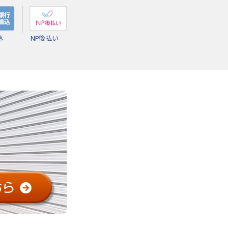
込
NP後払い