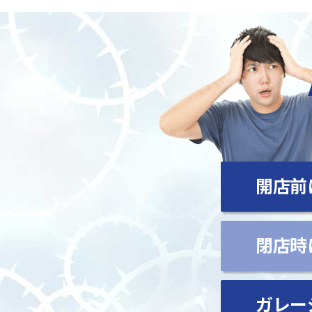
開店前
閉店時
ガレー