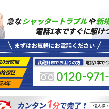
急な
シャッタートラブル
や
新
電話1本ですぐに駆け
まずはお気軽にお電話ください
10分訪問
武蔵野市でお困りの方
電話1本で
価格保証
証3年