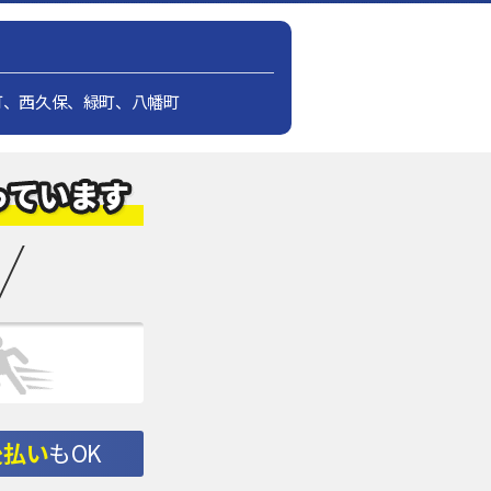
町、西久保、緑町、八幡町
後払い
もOK