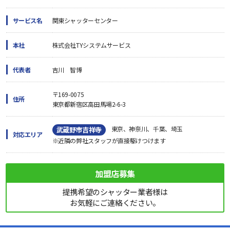
サービス名
関東シャッターセンター
本社
株式会社TYシステムサービス
代表者
吉川 智博
〒169-0075
住所
東京都新宿区高田馬場2-6-3
東京、神奈川、千葉、埼玉
武蔵野市吉祥寺
対応エリア
※近隣の弊社スタッフが直接駆けつけます
加盟店募集
提携希望のシャッター業者様は
お気軽にご連絡ください。