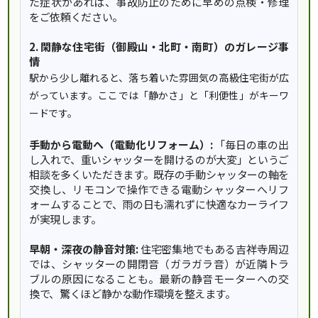
た症状があれば、事故防止のために早めの点検・修理
をご依頼ください。
2. 閑静な住宅街（御殿山・北町・南町）のガレージ事
情
駅から少し離れると、落ち着いた雰囲気の高級住宅街が広
がっています。ここでは「静かさ」と「利便性」がキーワ
ードです。
手動から電動へ（電動化リフォーム）:
「毎日の車の出
し入れで、重いシャッターを開けるのが大変」というご
相談を多くいただきます。既存の手動シャッターの軸を
交換し、リモコンで操作できる電動シャッターへリフ
ォームすることで、雨の日も濡れずに快適なカーライフ
が実現します。
早朝・深夜の静音対策:
住宅密集地でもある吉祥寺周辺
では、シャッターの開閉音（ガラガラ音）が近隣トラ
ブルの原因になることも。最新の静音モーターへの交
換で、驚くほど静かな動作環境を整えます。