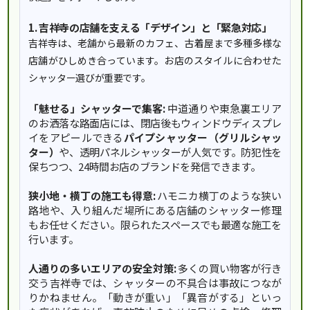
1. 吉祥寺の店舗を支える「デザイン」と「緊急対応」
吉祥寺は、老舗から最新のカフェ、古着屋まで多種多様な
店舗がひしめき合っています。お店のスタイルに合わせた
シャッター選びが重要です。
「魅せる」シャッターで集客:
中道通りや東急裏エリア
のお洒落な路面店には、閉店後もウィンドウディスプレ
イをアピールできる
パイプシャッター（グリルシャッ
ター）
や、透明パネルシャッターが人気です。防犯性を
保ちつつ、24時間お店のブランドを発信できます。
狭小地・横丁の施工も得意:
ハモニカ横丁のような狭い
路地や、入り組んだ場所にある店舗のシャッター修理
もお任せください。限られたスペースでも最適な施工を
行います。
人通りの多いエリアの安全対策:
多くの買い物客が行き
交う吉祥寺では、シャッターの不具合は事故につなが
りかねません。「動きが重い」「異音がする」といっ